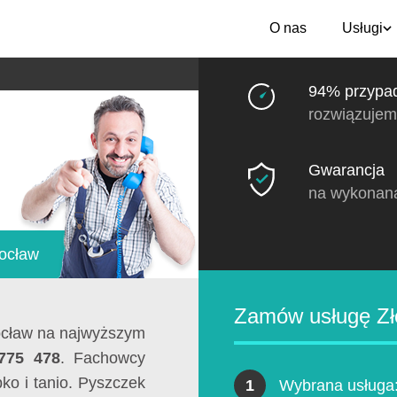
O nas
Usługi
94% przypa
rozwiązujem
Gwarancja
na wykonan
rocław
Zamów usługę Zł
cław na najwyższym
775 478
. Fachowcy
ko i tanio. Pyszczek
1
Wybrana usługa