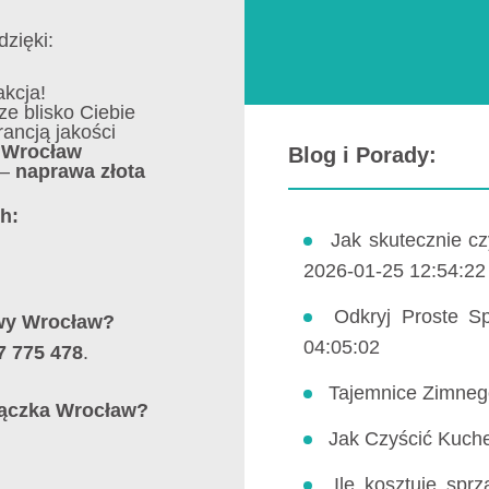
dzięki:
kcja!
ze blisko Ciebie
ancją jakości
a Wrocław
Blog i Porady:
 –
naprawa złota
h:
Jak skutecznie cz
2026-01-25 12:54:22
Odkryj Proste S
wy Wrocław
?
04:05:02
7 775 478
.
Tajemnice Zimneg
Rączka Wrocław
?
Jak Czyścić Kuche
Ile kosztuje sp