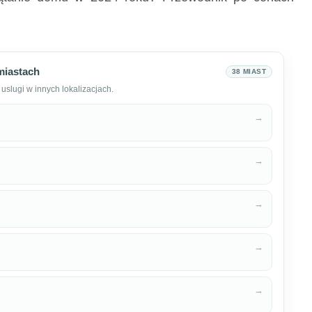
miastach
38 MIAST
uslugi w innych lokalizacjach.
→
→
→
→
→