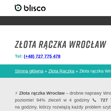
Złota rączka Wrocław
Tel:
(+48) 727 775 478
Strona główna
»
Złota Rączka
»
Złota rączka W
⚡
Złota rączka Wrocław
– drobne naprawy Wro
poziomie! 94% zleceń w 4 godziny 📞
727 
na godziny, którzy rozwiążą każdy problem szyb