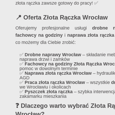
złota rączka zawsze gotowy do pracy! ✅
📍 Oferta Złota Rączka Wrocław
Oferujemy profesjonalne usługi
drobne 
fachowcy na godziny
i
naprawa złota rączk
co możemy dla Ciebie zrobić:
✅
Drobne naprawy Wrocław
– składanie meb
naprawa drzwi i zamków
✅
Fachowcy na godziny Złota Rączka Wroc
pomoc w dowolnym terminie
✅
Naprawa złota rączka Wrocław
– hydraulik
AGD
✅
Praca złota rączka Wrocław
– wszystkie
d
we Wrocławiu i okolicach
✅
Pyszczek złota rączka
– szybka interwenc
zakamarku mieszkania
❓ Dlaczego warto wybrać Złota R
Wrocław?