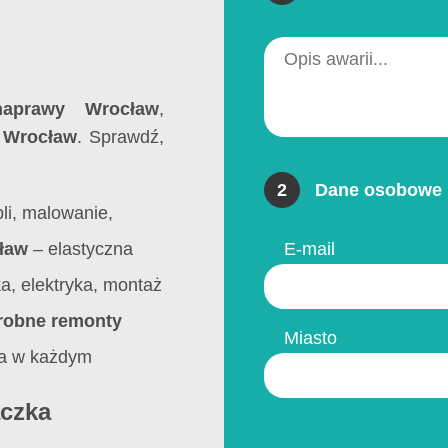
naprawy Wrocław
,
a Wrocław
. Sprawdź,
2
Dane osobowe 
li, malowanie,
ław
– elastyczna
E-mail
a, elektryka, montaż
robne remonty
Miasto
ja w każdym
ączka