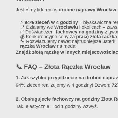
Jesteśmy liderem w
drobne naprawy Wrocław
⚡
94% zleceń w 4 godziny
– błyskawiczna rea
📍 Działamy we
Wrocławiu
i okolicach – zaws
✅ Doświadczeni
fachowcy na godziny
z gwar
💰 Konkurencyjne ceny za
pracę złota rączk
🔧 Rozwiązujemy nawet najtrudniejsze usterki
rączka Wrocław
na medal
Znajdź złotą rączkę w innych miejscowościac
📞 FAQ – Złota Rączka Wrocław
1. Jak szybko przyjedziecie na
drobne napra
94% zleceń realizujemy w 4 godziny! Dzwon:
72
2. Obsługujecie
fachowcy na godziny Złota 
Tak, elastycznie – od 1 godziny wzwyż.