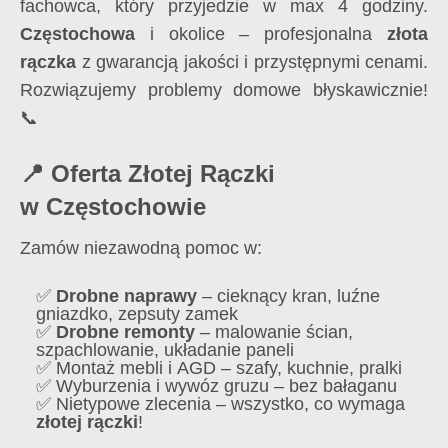
fachowca, który przyjedzie w max 4 godziny.
Częstochowa
i okolice – profesjonalna
złota
rączka
z gwarancją jakości i przystępnymi cenami.
Rozwiązujemy problemy domowe błyskawicznie!
📞
📍 Oferta Złotej Rączki
w Częstochowie
Zamów niezawodną pomoc w:
✅
Drobne naprawy
– cieknący kran, luźne
gniazdko, zepsuty zamek
✅
Drobne remonty
– malowanie ścian,
szpachlowanie, układanie paneli
✅ Montaż mebli i AGD – szafy, kuchnie, pralki
✅ Wyburzenia i wywóz gruzu – bez bałaganu
✅ Nietypowe zlecenia – wszystko, co wymaga
złotej rączki
!