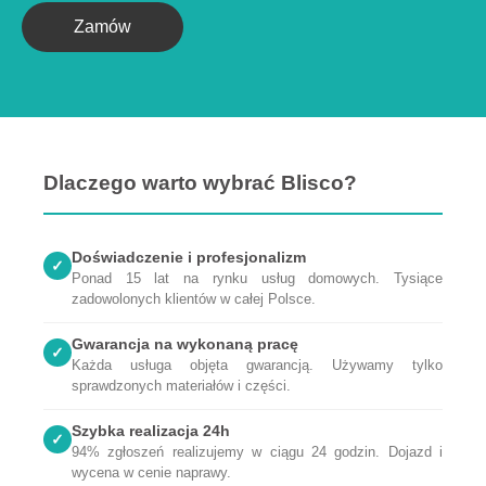
Zamów
Dlaczego warto wybrać Blisco?
Doświadczenie i profesjonalizm
✓
Ponad 15 lat na rynku usług domowych. Tysiące
zadowolonych klientów w całej Polsce.
Gwarancja na wykonaną pracę
✓
Każda usługa objęta gwarancją. Używamy tylko
sprawdzonych materiałów i części.
Szybka realizacja 24h
✓
94% zgłoszeń realizujemy w ciągu 24 godzin. Dojazd i
wycena w cenie naprawy.