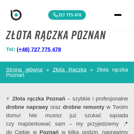
727 775 478
Złota rączka Poznań
Tel:
(+48) 727 775 478
Strona główna
»
Złota Rączka
»
Złota rączka
Poznań
⚡
Złota rączka Poznań
– szybkie i profesjonalne
drobne naprawy
oraz
drobne remonty
w Twoim
domu! Nie musisz już szukać sąsiada
czy majsterkować sam – my przyjedziemy 📍
do Ciebie w
Poznań
w kilka godzin, naprawimy