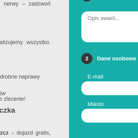
i nerwy – zadzwoń
alizujemy wszystko,
2
Dane osobowe 
, drobne naprawy
E-mail
zów
 zlecenie!
Miasto
ączka
zcz
– dojazd gratis,