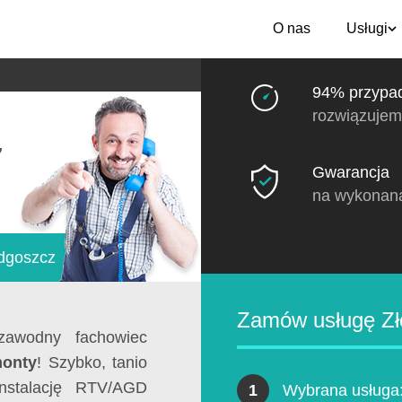
O nas
Usługi
94% przypa
rozwiązujem
z
Gwarancja
na wykonan
ydgoszcz
Zamów usługę Zł
awodny fachowiec
monty
! Szybko, tanio
instalację RTV/AGD
1
Wybrana usługa