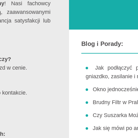
ny
! Nasi fachowcy
tą, zaawansowanymi
cja satysfakcji lub
Blog i Porady:
czy?
zd w cenie.
Jak podłączyć 
gniazdko, zasilanie i
Okno jednocześnie
 kontakcie.
Brudny Filtr w P
Czy Suszarka Moż
Jak się mówi po an
h: