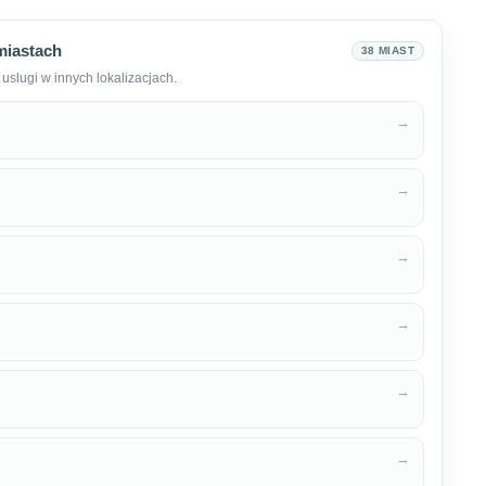
miastach
38 MIAST
uslugi w innych lokalizacjach.
→
→
→
→
→
→