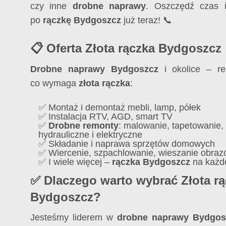
czy inne
drobne naprawy
. Oszczędź czas 
po
rączkę Bydgoszcz
już teraz! 📞
📋 Oferta Złota rączka Bydgoszcz
Drobne naprawy Bydgoszcz
i okolice – re
co wymaga
złota rączka
:
✅ Montaż i demontaż mebli, lamp, półek
✅ Instalacja RTV, AGD, smart TV
✅
Drobne remonty
: malowanie, tapetowanie
hydrauliczne i elektryczne
✅ Składanie i naprawa sprzętów domowych
✅ Wiercenie, szpachlowanie, wieszanie obra
✅ I wiele więcej –
rączka Bydgoszcz
na każde
✅ Dlaczego warto wybrać Złota r
Bydgoszcz?
Jesteśmy liderem w
drobne naprawy Bydgos