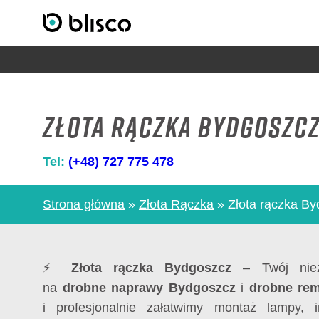
Złota rączka Bydgoszc
Tel:
(+48) 727 775 478
Strona główna
»
Złota Rączka
»
Złota rączka B
⚡
Złota rączka Bydgoszcz
– Twój niez
na
drobne naprawy Bydgoszcz
i
drobne re
i profesjonalnie załatwimy montaż lampy, 