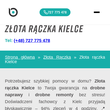
727 775 478
Złota rączka Kielce
Tel:
(+48) 727 775 478
Strona główna
»
Złota Rączka
»
Złota rączka
Kielce
Potrzebujesz szybkiej pomocy w domu?
Złota
rączka Kielce
to Twoja gwarancja na
drobne
naprawy
i
drobne remonty
bez stresu!
Doświadczeni fachowcy z Kielc przyjadą
błyskawicznie – 94% zleceń w 4 godziny. 📍