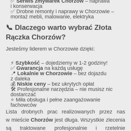
✅
Serwis zmywarek Chorzów
– naprawa
i konserwacja
✅ Drobne remonty i naprawy w Chorzowie –
montaż mebli, malowanie, elektryka
📞 Dlaczego warto wybrać Złota
Rączka Chorzów?
Jesteśmy liderem w Chorzowie dzięki:
⚡
Szybkość
– dojedziemy w 1-2 godziny!
✅
Gwarancja
na każdą usługę
📍
Lokalnie w Chorzowie
– bez dojazdu
z daleka
💰
Niskie ceny
– bez ukrytych opłat
🛠️ Profesjonalne narzędzia – nie musisz nic
dostarczać
⭐ Miła obsługa i pełne zaangażowanie
fachowców
Lista drobnych prac realizowanych przez nas
w mieście
Chorzów
jest długa. Wszystkie zlecenia
są traktowane profesjonalnie i rzetelnie