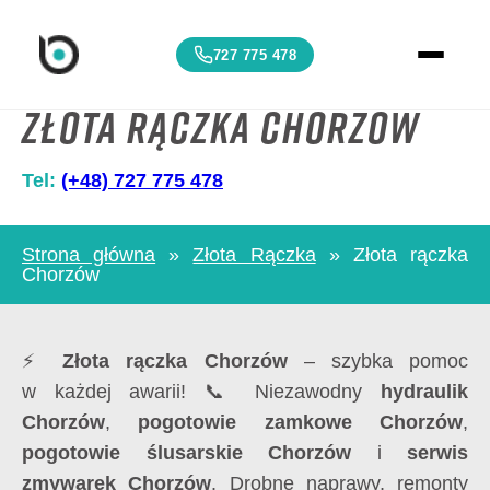
727 775 478
Złota rączka Chorzów
Tel:
(+48) 727 775 478
Strona główna
»
Złota Rączka
»
Złota rączka
Chorzów
⚡
Złota rączka Chorzów
– szybka pomoc
w każdej awarii! 📞 Niezawodny
hydraulik
Chorzów
,
pogotowie zamkowe Chorzów
,
pogotowie ślusarskie Chorzów
i
serwis
zmywarek Chorzów
. Drobne naprawy, remonty