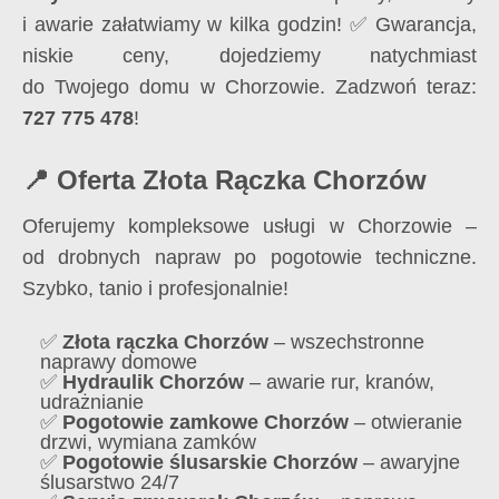
i awarie załatwiamy w kilka godzin! ✅ Gwarancja,
niskie ceny, dojedziemy natychmiast
do Twojego domu w Chorzowie. Zadzwoń teraz:
727 775 478
!
📍 Oferta Złota Rączka Chorzów
Oferujemy kompleksowe usługi w Chorzowie –
od drobnych napraw po pogotowie techniczne.
Szybko, tanio i profesjonalnie!
✅
Złota rączka Chorzów
– wszechstronne
naprawy domowe
✅
Hydraulik Chorzów
– awarie rur, kranów,
udrażnianie
✅
Pogotowie zamkowe Chorzów
– otwieranie
drzwi, wymiana zamków
✅
Pogotowie ślusarskie Chorzów
– awaryjne
ślusarstwo 24/7