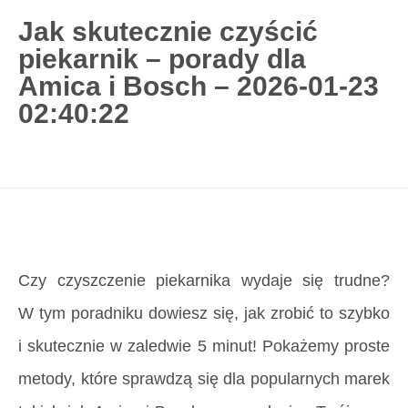
Jak skutecznie czyścić
piekarnik – porady dla
727 775 478
Amica i Bosch – 2026-01-23
blisco.pl
›
Poradnik
›
Jak skutecznie czyścić
02:40:22
piekarnik – porady dla Amica i Bosch – 2026-01-23
02:40:22
Strona główna
»
Jak skutecznie czyścić piekarnik –
porady dla Amica i Bosch – 2026-01-23 02:40:22
Czy czyszczenie piekarnika wydaje się trudne?
W tym poradniku dowiesz się, jak zrobić to szybko
i skutecznie w zaledwie 5 minut! Pokażemy proste
metody, które sprawdzą się dla popularnych marek