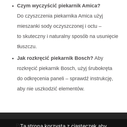
Czym wyczyścić piekarnik Amica?
Do czyszczenia piekarnika Amica użyj
mieszanki sody oczyszczonej i octu –
to skuteczny i naturalny sposób na usunięcie
tłuszczu.
Jak rozkręcić piekarnik Bosch?
Aby
rozkręcić piekarnik Bosch, użyj śrubokręta
do odkręcenia paneli – sprawdź instrukcję,
aby nie uszkodzić elementów.
Poradnik
Kontakt
Regulamin
Ta strona korzysta z ciasteczek aby