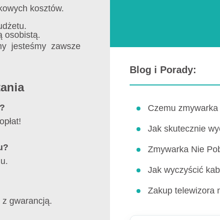
tkowych kosztów.
udżetu.
ą osobistą.
my jesteśmy zawsze
Blog i Porady:
tania
u?
Czemu zmywarka 
opłat!
Jak skutecznie w
u?
Zmywarka Nie Pob
u.
Jak wyczyścić kab
Zakup telewizora 
s z gwarancją.