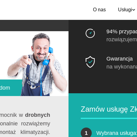
O nas
Usługi
94% przypa
rozwiązujem
Gwarancja
na wykonan
adom
Zamów usługę Zł
omocnik w
drobnych
jonalnie rozwiążemy
ntaż klimatyzacji.
1
Wybrana usługa