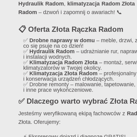
Hydraulik Radom
,
klimatyzacja Radom Złota
Radom
– dzwoń i zapomnij o awariach! 📞
📋 Oferta Złota Rączka Radom
✅
Drobne naprawy w domu
– meble, drzwi, 
co się psuje na co dzień!
✅
Hydraulik Radom
– udrażnianie rur, napra
i instalacji wodnych.
✅
Klimatyzacja Radom Złota
– montaż, serwi
klimatyzatorów w Twojej okolicy.
✅
Klimatyzacja Złota Radom
– profesjonaln
i konserwacja urządzeń chłodzących.
✅ Drobne remonty – malowanie, tapetowanie, 
i inne prace wykończeniowe.
✅ Dlaczego warto wybrać Złota 
Jesteśmy weryfikowaną ekipą fachowców z
Rad
Złota. Oferujemy:
⚡ Ekspresowy dojazd i diagnozę GRATIS!