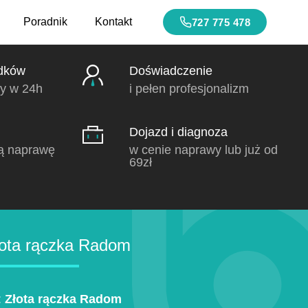
Poradnik
Kontakt
727 775 478
dków
Doświadczenie
y w 24h
i pełen profesjonalizm
Dojazd i diagnoza
ą naprawę
w cenie naprawy lub już od
69zł
ota rączka Radom
:
Złota rączka Radom