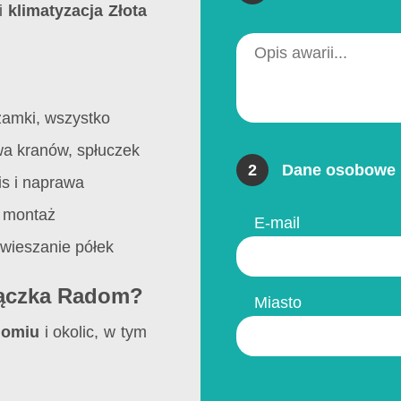
i
klimatyzacja Złota
zamki, wszystko
wa kranów, spłuczek
2
Dane osobowe 
s i naprawa
y montaż
E-mail
wieszanie półek
Rączka Radom?
Miasto
omiu
i okolic, w tym