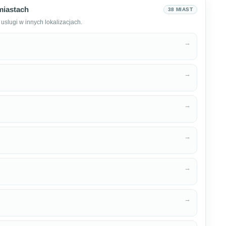
miastach
38 MIAST
uslugi w innych lokalizacjach.
→
→
→
→
→
→