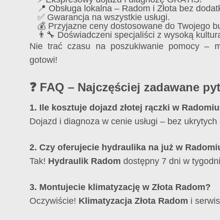
📍 Obsługa lokalna – Radom i Złota bez doda
✅ Gwarancja na wszystkie usługi.
💰 Przyjazne ceny dostosowane do Twojego b
👨‍🔧 Doświadczeni specjaliści z wysoką kultur
Nie trać czasu na poszukiwanie pomocy – 
gotowi!
❓ FAQ – Najczęściej zadawane py
1. Ile kosztuje dojazd złotej rączki w Radomi
Dojazd i diagnoza w cenie usługi – bez ukrytych 
2. Czy oferujecie hydraulika na już w Radomi
Tak!
Hydraulik Radom
dostępny 7 dni w tygodni
3. Montujecie klimatyzację w Złota Radom?
Oczywiście!
Klimatyzacja Złota Radom
i serwi