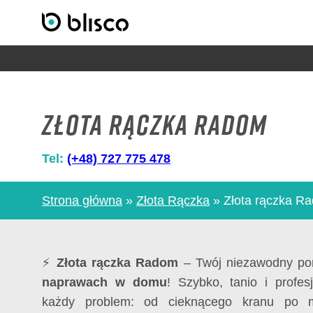
Złota rączka Radom
Tel:
(+48) 727 775 478
Strona główna
»
Złota Rączka
»
Złota rączka R
⚡
Złota rączka Radom
– Twój niezawodny p
naprawach w domu
! Szybko, tanio i profes
każdy problem: od cieknącego kranu po mo