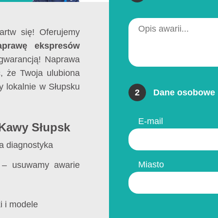
rtw się! Oferujemy
aprawę ekspresów
 gwarancją! Naprawa
, że Twoja ulubiona
 lokalnie w Słupsku
2
Dane osobowe 
E-mail
 Kawy Słupsk
a diagnostyka
Miasto
– usuwamy awarie
i i modele