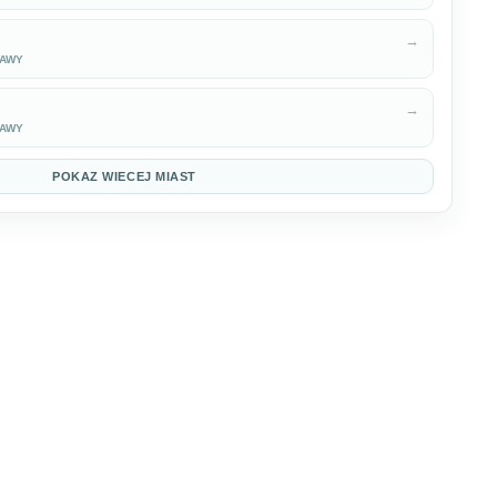
→
KAWY
→
KAWY
POKAZ WIECEJ MIAST