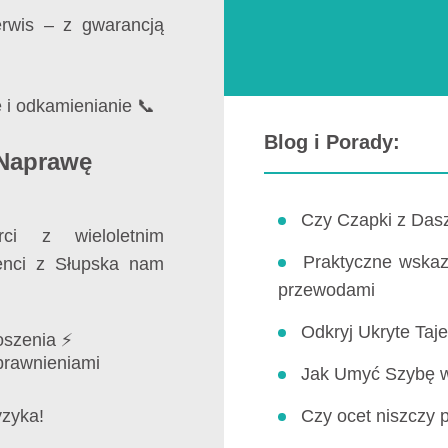
rwis – z gwarancją
 i odkamienianie 📞
Blog i Porady:
 Naprawę
Czy Czapki z Dasz
ci z wieloletnim
Praktyczne wskazó
ienci z Słupska nam
przewodami
Odkryj Ukryte Taj
oszenia ⚡
uprawnieniami
Jak Umyć Szybę w 
yzyka!
Czy ocet niszczy 