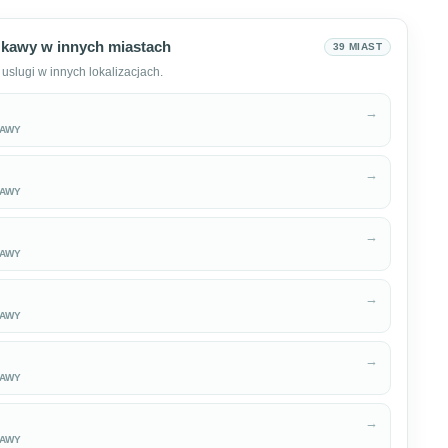
kawy w innych miastach
39 MIAST
uslugi w innych lokalizacjach.
→
KAWY
→
KAWY
→
KAWY
→
KAWY
→
KAWY
→
KAWY