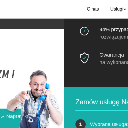
O nas
Usługi
94% przypa
rozwiązujem
Gwarancja
na wykonan
zm i
Zamów usługę Na
»
Naprawa
1
Wybrana usługa