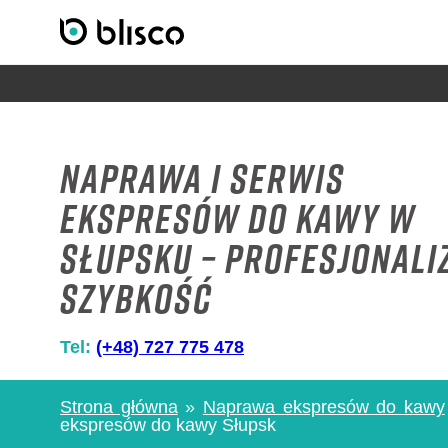
Naprawa i Serwis
Ekspresów do Kawy w
Słupsku – Profesjonali
Szybkość
Tel:
(+48) 727 775 478
Strona główna
»
Naprawa ekspresów do kawy
ekspresów do kawy Słupsk