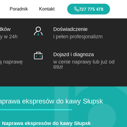
Poradnik
Kontakt
727 775 478
dków
Doświadczenie
y w 24h
i pełen profesjonalizm
Dojazd i diagnoza
ą naprawę
w cenie naprawy lub już od
69zł
prawa ekspresów do kawy Słupsk
:
Naprawa ekspresów do kawy Słupsk