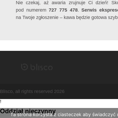
Nie czekaj, aż awaria zrujnuje Ci dzień! Sk
pod numerem
727 775 478
.
Serwis ekspre
na Twoje zgłoszenie – kawa będzie gotowa szybci
Blisco, all rights reserved 2026
!
Oddział nieczynny
Ta strona korzysta z ciasteczek aby świadczyć 