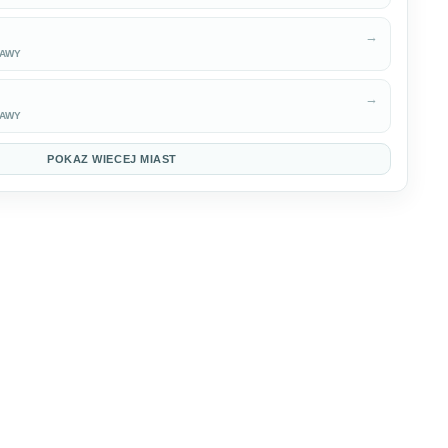
→
KAWY
→
KAWY
POKAZ WIECEJ MIAST