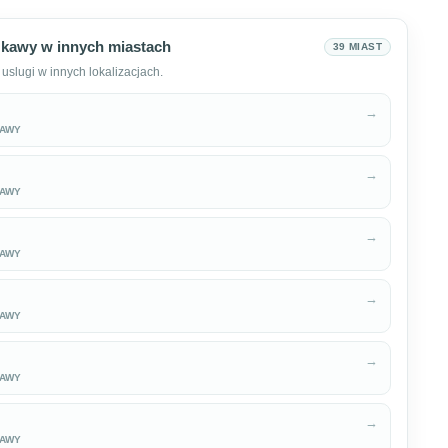
kawy w innych miastach
39 MIAST
uslugi w innych lokalizacjach.
→
KAWY
→
KAWY
→
KAWY
→
KAWY
→
KAWY
→
KAWY