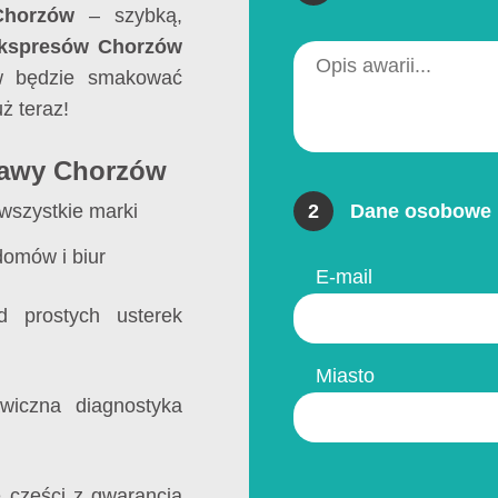
Chorzów
– szybką,
ekspresów Chorzów
w będzie smakować
ż teraz!
kawy Chorzów
wszystkie marki
2
Dane osobowe 
domów i biur
E-mail
prostych usterek
Miasto
iczna diagnostyka
 części z gwarancją