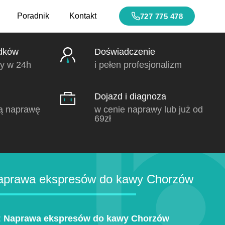
Poradnik
Kontakt
727 775 478
dków
Doświadczenie
y w 24h
i pełen profesjonalizm
Dojazd i diagnoza
ą naprawę
w cenie naprawy lub już od
69zł
aprawa ekspresów do kawy Chorzów
:
Naprawa ekspresów do kawy Chorzów