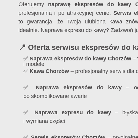
Oferujemy
naprawę ekspresów do kawy 
profesjonalną i po atrakcyjnej cenie.
Serwis 
to gwarancja, że Twoja ulubiona kawa znó
idealnie. Naprawa expresu do kawy? Zadzwoń ju
📍 Oferta serwisu ekspresów do 
✅
Naprawa ekspresów do kawy Chorzów
– 
i modele
✅
Kawa Chorzów
– profesjonalny serwis dla 
✅
Naprawa ekspresów do kawy
– od 
po skomplikowane awarie
✅
Naprawa expresu do kawy
– błyskaw
i wymiana części
✅
Serwis ekspresów Chorzów
– oryginalne