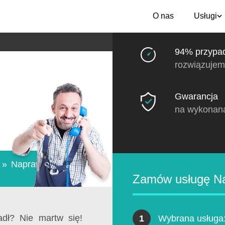
O nas
Usługi
94% przypa
rozwiązujem
Gwarancja
na wykonan
»
Naprawa
Zamów usługę N
dł? Nie martw się!
1
Wybrana usługa