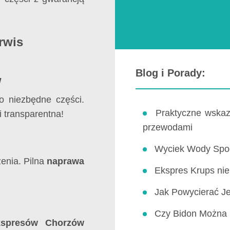
rwis
Blog i Porady:
w
o niezbędne części.
Praktyczne wskazó
 transparentna!
przewodami
Wyciek Wody Spod
enia. Pilna
naprawa
Ekspres Krups nie
Jak Powycierać Je
Czy Bidon Można 
kspresów Chorzów