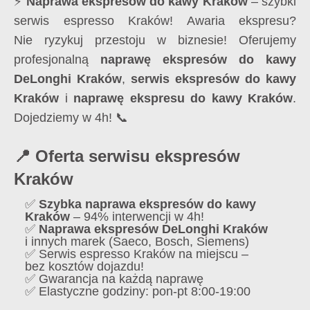
⚡
Naprawa ekspresów do kawy Kraków
– szybki
serwis espresso Kraków! Awaria ekspresu?
Nie ryzykuj przestoju w biznesie! Oferujemy
profesjonalną
naprawę ekspresów do kawy
DeLonghi Kraków
,
serwis ekspresów do kawy
Kraków
i
naprawę ekspresu do kawy Kraków
.
Dojedziemy w 4h! 📞
📍 Oferta serwisu ekspresów
Kraków
✅
Szybka naprawa ekspresów do kawy
Kraków
– 94% interwencji w 4h!
✅
Naprawa ekspresów DeLonghi Kraków
i innych marek (Saeco, Bosch, Siemens)
✅ Serwis espresso Kraków na miejscu –
bez kosztów dojazdu!
✅ Gwarancja na każdą naprawę
✅ Elastyczne godziny: pon-pt 8:00-19:00