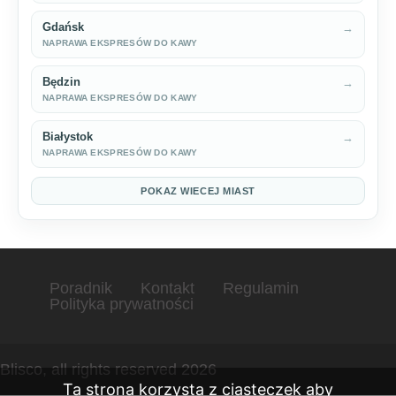
Gdańsk
→
NAPRAWA EKSPRESÓW DO KAWY
Będzin
→
NAPRAWA EKSPRESÓW DO KAWY
Białystok
→
NAPRAWA EKSPRESÓW DO KAWY
POKAZ WIECEJ MIAST
Poradnik
Kontakt
Regulamin
Polityka prywatności
Blisco, all rights reserved 2026
Ta strona korzysta z ciasteczek aby