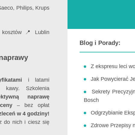
eco, Philips, Krups
 kosztów 📍 Lublin
Blog i Porady:
 naprawy
Z ekspresu leci 
Jak Powycierać Je
fikatami
i latami
 kawy. Szkolenia
Sekrety Precyzyj
ektywną naprawę
Bosch
 ceny
– bez opłat
Odgrzybianie Eks
leceń w 4 godziny!
 do nich i ciesz się
Zdrowe Przepisy 