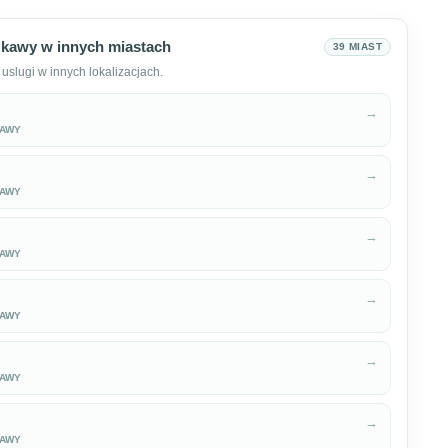
kawy w innych miastach
39 MIAST
uslugi w innych lokalizacjach.
→
KAWY
→
KAWY
→
KAWY
→
KAWY
→
KAWY
→
KAWY