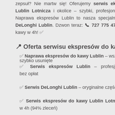
zepsuł? Nie martw się! Oferujemy
serwis e
Lublin Lotnicza
i okolice – szybki, profesjon
Naprawa ekspresów Lublin to nasza specja
DeLonghi Lublin
. Dzwon teraz:
📞 727 775 4
kawy w 4h! ✅
📍 Oferta serwisu ekspresów do 
✅
Naprawa ekspresów do kawy Lublin
– wsz
szybko usunięte
✅
Serwis ekspresów Lublin
– profesj
bez opłat
✅
Serwis DeLonghi Lublin
– oryginalne częś
✅
Serwis ekspresów do kawy Lublin Lotn
w 4h (94% zleceń)