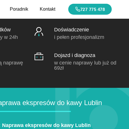
Poradnik
Kontakt
727 775 478
dków
Doświadczenie
y w 24h
i pełen profesjonalizm
Dojazd i diagnoza
ą naprawę
w cenie naprawy lub już od
69zł
prawa ekspresów do kawy Lublin
:
Naprawa ekspresów do kawy Lublin