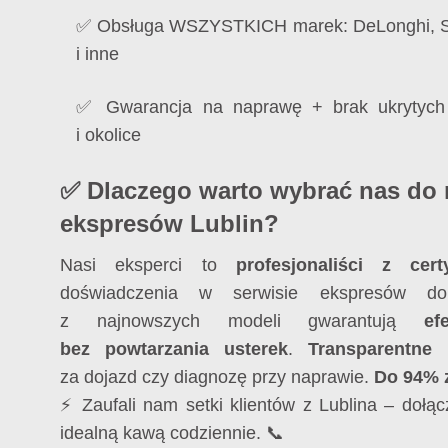
✅ Obsługa WSZYSTKICH marek: DeLonghi, Sa
i inne
✅ Gwarancja na naprawę + brak ukrytych
i okolice
✅ Dlaczego warto wybrać nas do
ekspresów Lublin?
Nasi eksperci to
profesjonaliści z certy
doświadczenia w serwisie ekspresów do
z najnowszych modeli gwarantują
ef
bez powtarzania usterek
.
Transparentne
za dojazd czy diagnozę przy naprawie.
Do 94% z
⚡ Zaufali nam setki klientów z Lublina – dołącz
idealną kawą codziennie. 📞