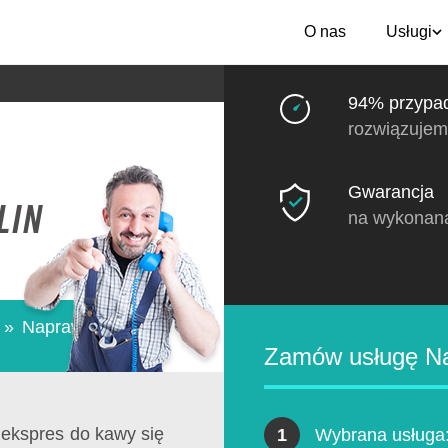
O nas
Usługi
94% przypa
rozwiązujem
Gwarancja
lin
na wykonan
»
Naprawa
Zamów usługę Na
ekspres do kawy się
1
Wybrana usługa