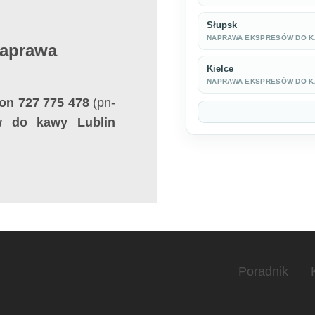
Słupsk
NAPRAWA EKSPRESÓW DO 
Naprawa
Kielce
NAPRAWA EKSPRESÓW DO 
on 727 775 478
(pn-
w do kawy Lublin
Poradnik