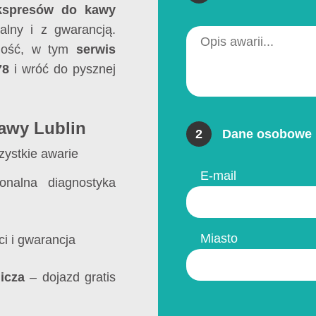
kspresów do kawy
alny i z gwarancją.
lność, w tym
serwis
78
i wróć do pysznej
kawy Lublin
2
Dane osobowe 
ystkie awarie
E-mail
onalna diagnostyka
Miasto
ci i gwarancja
icza
– dojazd gratis