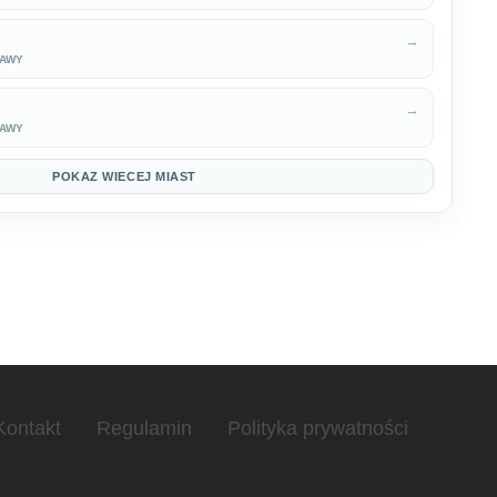
→
KAWY
→
KAWY
POKAZ WIECEJ MIAST
Kontakt
Regulamin
Polityka prywatności