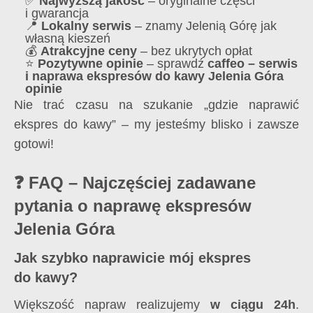
✅
Najwyższą jakość
– oryginalne części
i gwarancja
📍
Lokalny serwis
– znamy Jelenią Górę jak
własną kieszeń
💰
Atrakcyjne ceny
– bez ukrytych opłat
⭐
Pozytywne opinie
– sprawdź
caffeo – serwis
i naprawa ekspresów do kawy Jelenia Góra
opinie
Nie trać czasu na szukanie „gdzie naprawić
ekspres do kawy” – my jesteśmy blisko i zawsze
gotowi!
❓ FAQ – Najczęściej zadawane
pytania o naprawę ekspresów
Jelenia Góra
Jak szybko naprawicie mój ekspres
do kawy?
Większość napraw realizujemy
w ciągu 24h
.