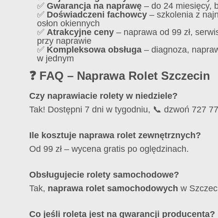
✅
Gwarancja na naprawę
– do 24 miesięcy, 
✅
Doświadczeni fachowcy
– szkolenia z na
osłon okiennych
✅
Atrakcyjne ceny
– naprawa od 99 zł, serwi
przy naprawie
✅
Kompleksowa obsługa
– diagnoza, napraw
w jednym
❓ FAQ – Naprawa Rolet Szczecin
Czy naprawiacie rolety w niedziele?
Tak! Dostępni 7 dni w tygodniu, 📞 dzwoń 727 7
Ile kosztuje naprawa rolet zewnętrznych?
Od 99 zł – wycena gratis po oględzinach.
Obsługujecie rolety samochodowe?
Tak,
naprawa rolet samochodowych
w Szczecin
Co jeśli roleta jest na gwarancji producenta?