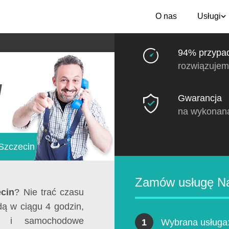
O nas
Usługi
94% przypa
rozwiązujem
n
Gwarancja
na wykonan
Szczecin
Zamów usługę Na
ecin
? Nie trać czasu
dą w ciągu 4 godzin,
ne i samochodowe
1
Wybrana usługa