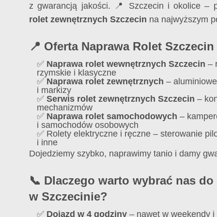
z gwarancją jakości. 📍 Szczecin i okolice – 
rolet zewnętrznych Szczecin
na najwyższym p
📍 Oferta Naprawa Rolet Szczecin
✅
Naprawa rolet wewnętrznych Szczecin
– r
rzymskie i klasyczne
✅
Naprawa rolet zewnętrznych
– aluminiowe,
i markizy
✅
Serwis rolet zewnętrznych Szczecin
– kon
mechanizmów
✅
Naprawa rolet samochodowych
– kamper
i samochodów osobowych
✅ Rolety elektryczne i ręczne – sterowanie pil
i inne
Dojedziemy szybko, naprawimy tanio i damy gwa
📞 Dlaczego warto wybrać nas do 
w Szczecinie?
✅
Dojazd w 4 godziny
– nawet w weekendy i 