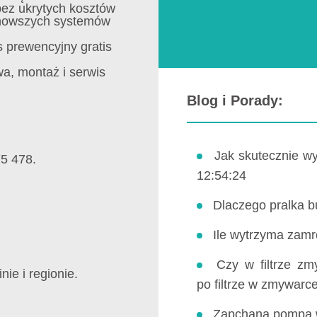
bez ukrytych kosztów
jnowszych systemów
s prewencyjny gratis
a, montaż i serwis
Blog i Porady:
Jak skutecznie wy
75 478.
12:54:24
Dlaczego pralka b
Ile wytrzyma zam
Czy w filtrze z
ie i regionie.
po filtrze w zmywarc
Zapchana pompa 