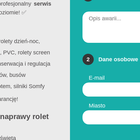
profesjonalny
serwis
oziomie! ✅
olety dzień-noc,
 PVC, rolety screen
2
Dane osobowe 
serwacja i regulacja
ów, busów
E-mail
otem, silniki Somfy
rancję!
Miasto
naprawy rolet
święta