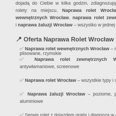
dojadą do Ciebie w kilka godzin, zdiagnozują
rolety na miejscu.
Naprawa rolet Wrocł
wewnętrznych Wrocław
,
naprawa rolet zew
i
naprawa żaluzji Wrocław
– wszystko w jednej
📍 Oferta Naprawa Rolet Wrocław
✅
Naprawa rolet wewnętrznych Wrocław
– r
plisowane, rzymskie
✅
Naprawa rolet zewnętrznych W
antywłamaniowe, screenowe
✅
Naprawa rolet Wrocław
– wszystkie typy i 
✅
Naprawa żaluzji Wrocław
– poziome, p
aluminiowe
✅ Serwis rolet z dojazdem gratis i diagnozą w