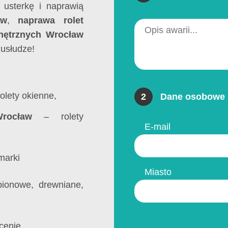
 usterkę i naprawią
aw
,
naprawa rolet
nętrznych Wrocław
 usłudze!
olety okienne,
2
Dane osobowe 
rocław
– rolety
E-mail
marki
Miasto
ionowe, drewniane,
 cenie