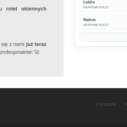
Lublin
NAPRAWA ROLET
 rolet okiennych
Radom
NAPRAWA ROLET
j się z nami
już teraz
 profesjonalnie! 🚀
Poradnik