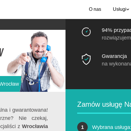
O nas
Usługi
94% przypa
rozwiązujem
w
Gwarancja
na wykonan
 Wrocław
Zamów usługę Na
alna i gwarantowana!
rzne? Nie czekaj,
cjaliści z
Wrocławia
1
Wybrana usługa