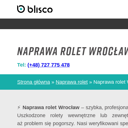
Naprawa rolet Wrocła
Tel:
(+48) 727 775 478
Strona główna
»
Naprawa rolet
»
Naprawa rolet
⚡
Naprawa rolet Wrocław
– szybka, profesjon
Uszkodzone rolety wewnętrzne lub zewnęt
aż problem się pogorszy. Nasi weryfikowani spe