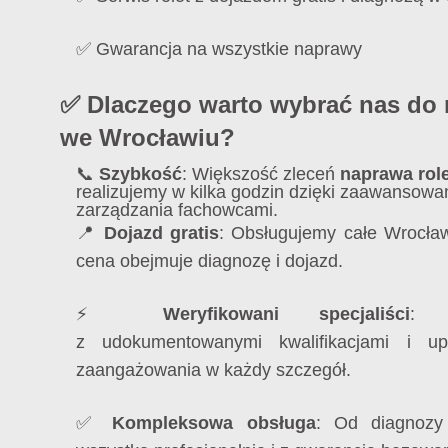
✅ Gwarancja na wszystkie naprawy
✅ Dlaczego warto wybrać nas do 
we Wrocławiu?
📞
Szybkość
: Większość zleceń
naprawa rol
realizujemy w kilka godzin dzięki zaawanso
zarządzania fachowcami.
📍
Dojazd gratis
: Obsługujemy całe Wrocław
cena obejmuje diagnozę i dojazd.
⚡
Weryfikowani specjaliści
: T
z udokumentowanymi kwalifikacjami i up
zaangażowania w każdy szczegół.
✅
Kompleksowa obsługa
: Od diagnozy