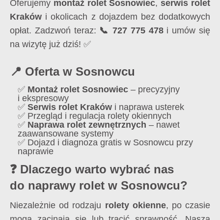
Oferujemy
montaż rolet Sosnowiec
,
serwis rolet
Kraków
i okolicach z dojazdem bez dodatkowych
opłat. Zadzwoń teraz:
📞 727 775 478
i umów się
na wizytę już dziś! ✅
📍 Oferta w Sosnowcu
✅
Montaż rolet Sosnowiec
– precyzyjny
i ekspresowy
✅
Serwis rolet Kraków
i naprawa usterek
✅ Przegląd i regulacja rolety okiennych
✅
Naprawa rolet zewnętrznych
– nawet
zaawansowane systemy
✅ Dojazd i diagnoza gratis w Sosnowcu przy
naprawie
❓ Dlaczego warto wybrać nas
do naprawy rolet w Sosnowcu?
Niezależnie od rodzaju
rolety okienne
, po czasie
mogą zacinają się lub tracić sprawność. Nasza