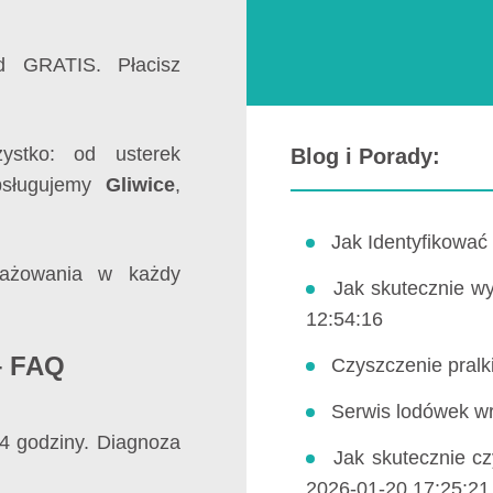
d GRATIS. Płacisz
stko: od usterek
Blog i Porady:
bsługujemy
Gliwice
,
Jak Identyfikować
żowania w każdy
Jak skutecznie wy
12:54:16
– FAQ
Czyszczenie pralk
Serwis lodówek w
4 godziny. Diagnoza
Jak skutecznie cz
2026-01-20 17:25:21