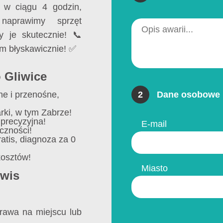
 w ciągu 4 godzin,
naprawimy sprzęt
 je skutecznie! 📞
em błyskawicznie! ✅
 Gliwice
ne i przenośne,
2
Dane osobowe 
rki, w tym Zabrze!
 precyzyjna!
E-mail
czności!
tis, diagnoza za 0
osztów!
Miasto
rwis
rawa na miejscu lub