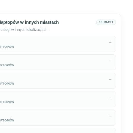
laptopów w innych miastach
38 MIAST
uslugi w innych lokalizacjach.
→
APTOPÓW
→
APTOPÓW
→
APTOPÓW
→
APTOPÓW
→
APTOPÓW