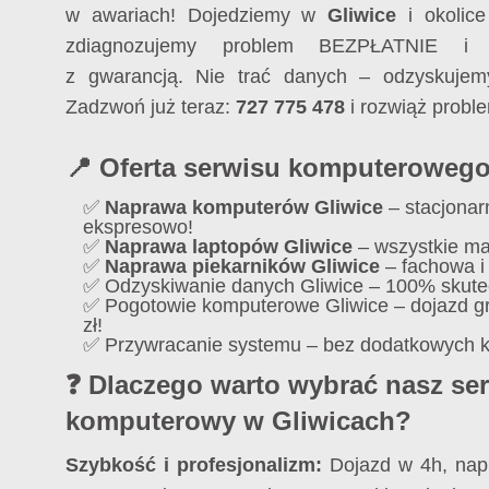
w awariach! Dojedziemy w
Gliwice
i okolice
zdiagnozujemy problem BEZPŁATNIE i 
z gwarancją. Nie trać danych – odzyskujemy
Zadzwoń już teraz:
727 775 478
i rozwiąż probl
📍 Oferta serwisu komputerowego
✅
Naprawa komputerów Gliwice
– stacjonar
ekspresowo!
✅
Naprawa laptopów Gliwice
– wszystkie ma
✅
Naprawa piekarników Gliwice
– fachowa i
✅ Odzyskiwanie danych Gliwice – 100% skute
✅ Pogotowie komputerowe Gliwice – dojazd gra
zł!
✅ Przywracanie systemu – bez dodatkowych k
❓ Dlaczego warto wybrać nasz se
komputerowy w Gliwicach?
Szybkość i profesjonalizm:
Dojazd w 4h, nap