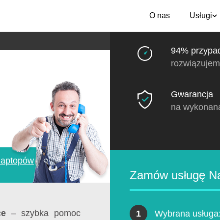
O nas
Usługi
94% przypa
rozwiązujem
Gwarancja
na wykonan
aptopów
»
Zamów usługę Na
ce
– szybka pomoc
1
Wybrana usługa