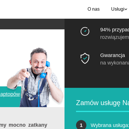
O nas
Usługi
94% przypa
rozwiązujem
Gwarancja
na wykonan
aptopów
»
Zamów usługę Na
my mocno zatkany
1
Wybrana usługa