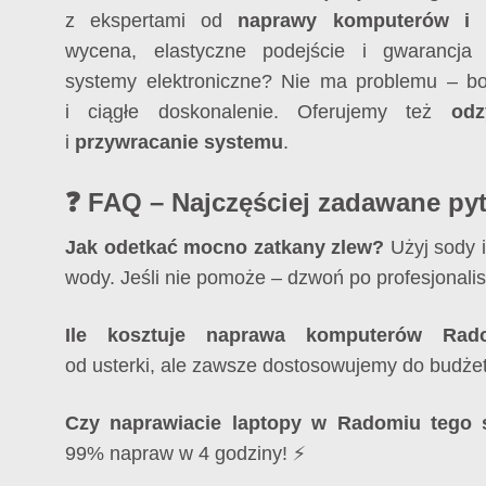
z ekspertami od
naprawy komputerów i 
wycena, elastyczne podejście i gwarancja 
systemy elektroniczne? Nie ma problemu – b
i ciągłe doskonalenie. Oferujemy też
odz
i
przywracanie systemu
.
❓ FAQ – Najczęściej zadawane py
Jak odetkać mocno zatkany zlew?
Użyj sody i
wody. Jeśli nie pomoże – dzwoń po profesjonali
Ile kosztuje naprawa komputerów Rad
od usterki, ale zawsze dostosowujemy do budżetu
Czy naprawiacie laptopy w Radomiu tego
99% napraw w 4 godziny! ⚡