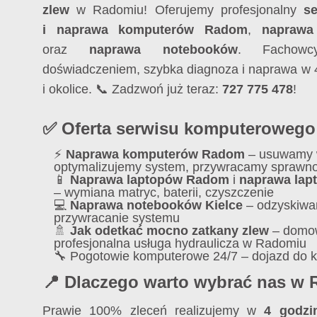
zlew
w Radomiu! Oferujemy profesjonalny
s
i naprawa komputerów Radom
,
naprawa
oraz
naprawa notebooków
. Fachowc
doświadczeniem, szybka diagnoza i naprawa w 
i okolice. 📞 Zadzwoń już teraz:
727 775 478
!
✅ Oferta serwisu komputeroweg
⚡
Naprawa komputerów Radom
– usuwamy w
optymalizujemy system, przywracamy sprawn
📱
Naprawa laptopów Radom
i
naprawa lap
– wymiana matryc, baterii, czyszczenie
💻
Naprawa notebooków Kielce
– odzyskiwa
przywracanie systemu
🚿
Jak odetkać mocno zatkany zlew
– domo
profesjonalna usługa hydraulicza w Radomiu
🔧 Pogotowie komputerowe 24/7 – dojazd do k
📍 Dlaczego warto wybrać nas w
Prawie 100% zleceń realizujemy w
4 godzi