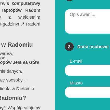
erwis komputerowy
 laptopów Radom
y z wieloletnim
4 godziny! 📍 Radom
o w Radomiu
2
Dane osobowe 
irusy,
ość
E-mail
topów Jelenia Góra
nie danych,
we sposoby +
Miasto
lienta w Radomiu
 Radomiu?
ny
! Współpracujemy