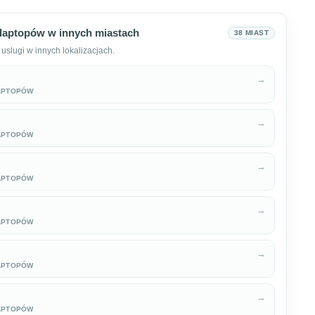
laptopów w innych miastach
38 MIAST
uslugi w innych lokalizacjach.
→
APTOPÓW
→
APTOPÓW
→
APTOPÓW
→
APTOPÓW
→
APTOPÓW
→
APTOPÓW