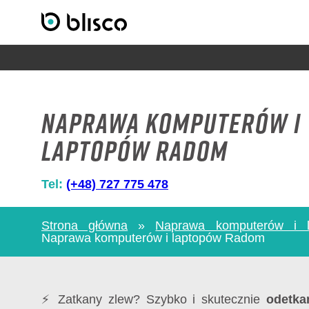
Naprawa komputerów i
laptopów Radom
Tel:
(+48) 727 775 478
Strona główna
»
Naprawa komputerów i l
Naprawa komputerów i laptopów Radom
⚡ Zatkany zlew? Szybko i skutecznie
odetka