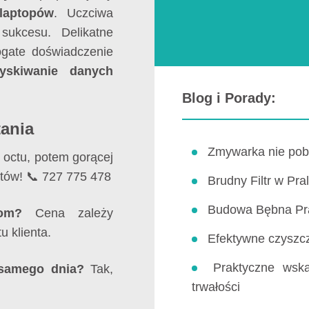
laptopów
. Uczciwa
sukcesu. Delikatne
ogate doświadczenie
yskiwanie danych
Blog i Porady:
tania
Zmywarka nie pob
 octu, potem gorącej
stów! 📞 727 775 478
Brudny Filtr w P
Budowa Bębna Pral
om?
Cena zależy
 klienta.
Efektywne czyszcz
Praktyczne wska
 samego dnia?
Tak,
trwałości