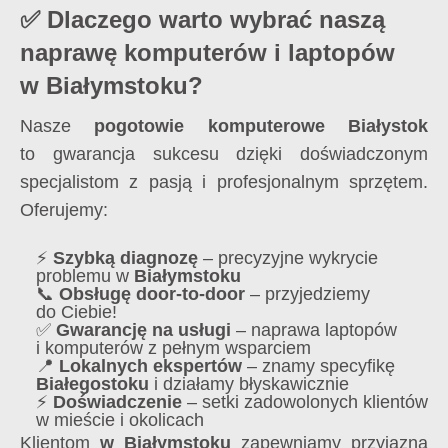
✅ Dlaczego warto wybrać naszą
naprawę komputerów i laptopów
w Białymstoku?
Nasze
pogotowie komputerowe Białystok
to gwarancja sukcesu dzięki doświadczonym
specjalistom z pasją i profesjonalnym sprzętem.
Oferujemy:
⚡
Szybką diagnozę
– precyzyjne wykrycie
problemu w
Białymstoku
📞
Obsługę door-to-door
– przyjedziemy
do Ciebie!
✅
Gwarancję na usługi
– naprawa laptopów
i komputerów z pełnym wsparciem
📍
Lokalnych ekspertów
– znamy specyfikę
Białegostoku
i działamy błyskawicznie
⚡
Doświadczenie
– setki zadowolonych klientów
w mieście i okolicach
Klientom
w Białymstoku
zapewniamy przyjazną