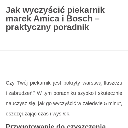
Jak wyczyścić piekarnik
marek Amica i Bosch –
727 775 478
praktyczny poradnik
blisco.pl
›
Poradnik
›
Jak wyczyścić piekarnik
marek Amica i Bosch – praktyczny poradnik
Strona główna
»
Jak wyczyścić piekarnik marek
Amica i Bosch – praktyczny poradnik
Czy Twój piekarnik jest pokryty warstwą tłuszczu
i zabrudzeń? W tym poradniku szybko i skutecznie
nauczysz się, jak go wyczyścić w zaledwie 5 minut,
oszczędzając czas i wysiłek.
Przygotowanie do czyszczenia