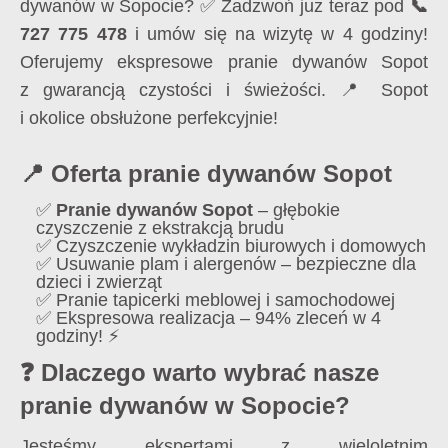
dywanów w Sopocie? ✅ Zadzwoń już teraz pod
📞
727 775 478
i umów się na wizytę w 4 godziny!
Oferujemy ekspresowe pranie dywanów Sopot
z gwarancją czystości i świeżości. 📍 Sopot
i okolice obsłużone perfekcyjnie!
📍 Oferta pranie dywanów Sopot
✅
Pranie dywanów Sopot
– głębokie
czyszczenie z ekstrakcją brudu
✅ Czyszczenie wykładzin biurowych i domowych
✅ Usuwanie plam i alergenów – bezpieczne dla
dzieci i zwierząt
✅ Pranie tapicerki meblowej i samochodowej
✅ Ekspresowa realizacja – 94% zleceń w 4
godziny! ⚡
❓ Dlaczego warto wybrać nasze
pranie dywanów w Sopocie?
Jesteśmy ekspertami z wieloletnim