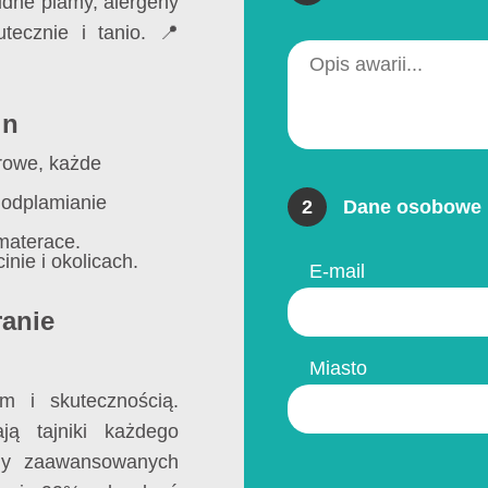
udne plamy, alergeny
ecznie i tanio. 📍
in
rowe, każde
 odplamianie
2
Dane osobowe 
 materace.
nie i okolicach.
E-mail
ranie
Miasto
em i skutecznością.
ją tajniki każdego
my zaawansowanych