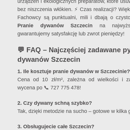
urządzeń i ekologicznych preparatów, które u
bez niszczenia włókien. ⚡ Czas realizacji? Wię
Fachowcy są punktualni, mili i dbają o czy
Pranie dywanów Szczecin
na najwyżs
gwarantujemy satysfakcję lub zwrot pieniędzy!
💬 FAQ – Najczęściej zadawane py
dywanów Szczecin
1. Ile kosztuje pranie dywanów w Szczecinie?
Cena od 10 zł/m², zależna od wielkości i 
wycena po 📞 727 775 478!
2. Czy dywany schną szybko?
Tak, dzięki metodzie na sucho – gotowe w kilka 
3. Obsługujecie całe Szczecin?