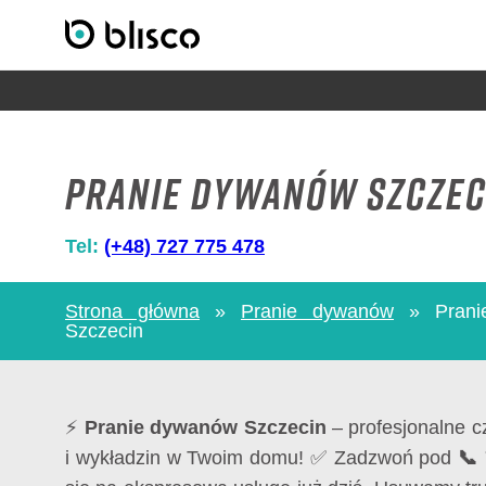
Pranie dywanów Szczec
Tel:
(+48) 727 775 478
Strona główna
»
Pranie dywanów
»
Pran
Szczecin
⚡
Pranie dywanów Szczecin
– profesjonalne 
i wykładzin w Twoim domu! ✅ Zadzwoń pod
📞