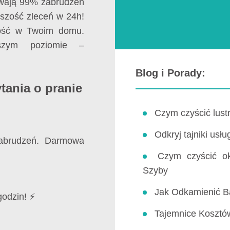
suwają 99% zabrudzeń
kszość zleceń w 24h!
stość w Twoim domu.
zym poziomie –
Blog i Porady:
tania o pranie
Czym czyścić lustr
Odkryj tajniki us
zabrudzeń. Darmowa
Czym czyścić o
Szyby
Jak Odkamienić B
godzin! ⚡
Tajemnice Kosztów