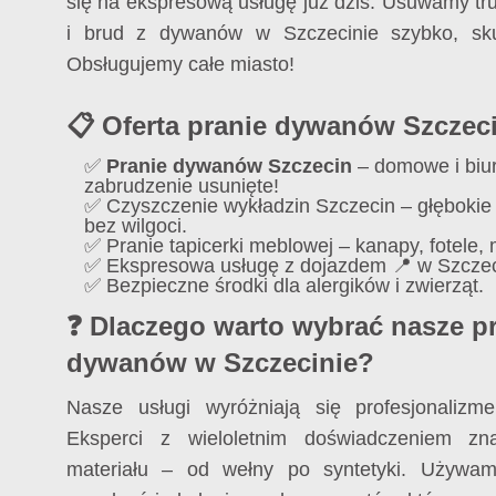
się na ekspresową usługę już dziś. Usuwamy tr
i brud z dywanów w Szczecinie szybko, skut
Obsługujemy całe miasto!
📋 Oferta pranie dywanów Szczec
✅
Pranie dywanów Szczecin
– domowe i biu
zabrudzenie usunięte!
✅ Czyszczenie wykładzin Szczecin – głębokie
bez wilgoci.
✅ Pranie tapicerki meblowej – kanapy, fotele,
✅ Ekspresowa usługę z dojazdem 📍 w Szczeci
✅ Bezpieczne środki dla alergików i zwierząt.
❓ Dlaczego warto wybrać nasze p
dywanów w Szczecinie?
Nasze usługi wyróżniają się profesjonalizm
Eksperci z wieloletnim doświadczeniem zna
materiału – od wełny po syntetyki. Używa