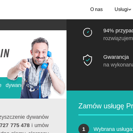
O nas
Usługi
94% przypa
rozwiązujem
in
Gwarancja
na wykonan
ie dywanów
Zamów usługę Pr
czyszczenie dywanów
 727 775 478
i umów
1
Wybrana usługa