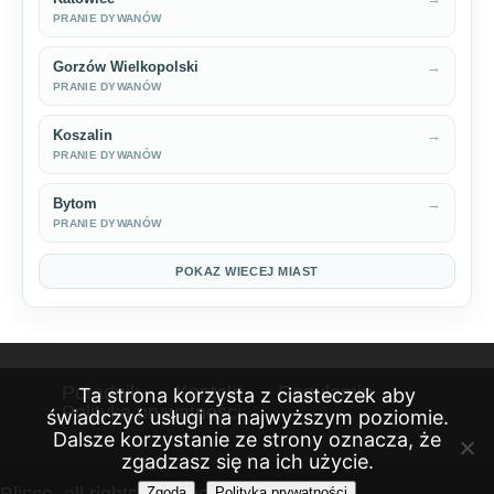
PRANIE DYWANÓW
Gorzów Wielkopolski
→
PRANIE DYWANÓW
Koszalin
→
PRANIE DYWANÓW
Bytom
→
PRANIE DYWANÓW
POKAZ WIECEJ MIAST
Poradnik
Kontakt
Regulamin
Ta strona korzysta z ciasteczek aby
Polityka prywatności
świadczyć usługi na najwyższym poziomie.
Dalsze korzystanie ze strony oznacza, że
zgadzasz się na ich użycie.
Blisco, all rights reserved 2026
Zgoda
Polityka prywatności