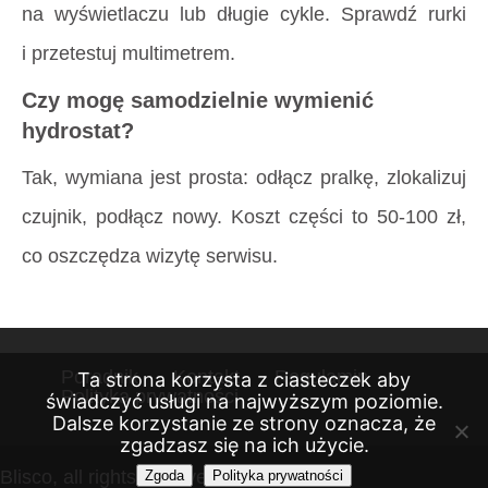
na wyświetlaczu lub długie cykle. Sprawdź rurki
i przetestuj multimetrem.
Czy mogę samodzielnie wymienić
hydrostat?
Tak, wymiana jest prosta: odłącz pralkę, zlokalizuj
czujnik, podłącz nowy. Koszt części to 50-100 zł,
co oszczędza wizytę serwisu.
Poradnik
Kontakt
Regulamin
Ta strona korzysta z ciasteczek aby
Polityka prywatności
świadczyć usługi na najwyższym poziomie.
Dalsze korzystanie ze strony oznacza, że
zgadzasz się na ich użycie.
Blisco, all rights reserved 2026
Zgoda
Polityka prywatności