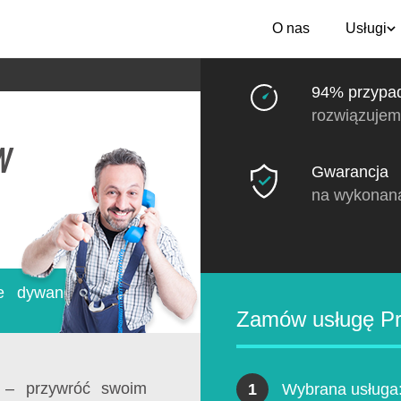
O nas
Usługi
94% przypa
rozwiązujem
w
Gwarancja
na wykonan
ie dywanów
Zamów usługę Pr
– przywróć swoim
1
Wybrana usługa