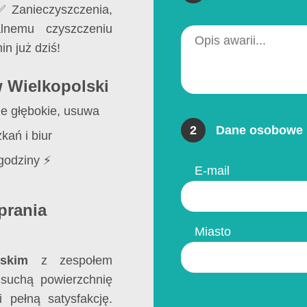
 ✅ Zanieczyszczenia,
alnemu czyszczeniu
in już dziś!
 Wielkopolski
ie głębokie, usuwa
2
Dane osobowe 
kań i biur
godziny ⚡
E-mail
prania
Miasto
skim
z zespołem
suchą powierzchnię
 pełną satysfakcję.