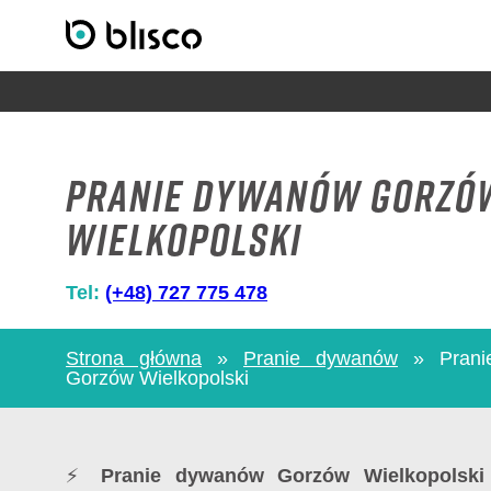
Pranie dywanów Gorzó
Wielkopolski
Tel:
(+48) 727 775 478
Strona główna
»
Pranie dywanów
»
Pran
Gorzów Wielkopolski
⚡
Pranie dywanów Gorzów Wielkopolski