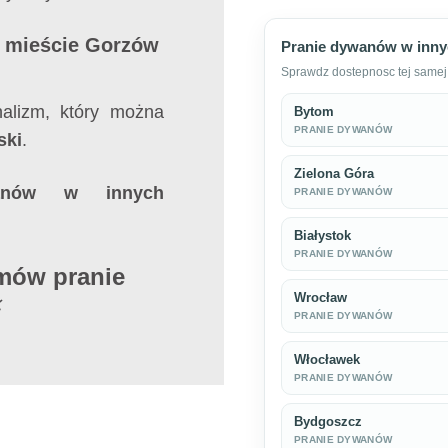
w mieście Gorzów
Pranie dywanów w inny
Sprawdz dostepnosc tej samej 
nalizm, który można
Bytom
PRANIE DYWANÓW
ski
.
Zielona Góra
anów w innych
PRANIE DYWANÓW
Białystok
PRANIE DYWANÓW
umów pranie
Wrocław
⚡
PRANIE DYWANÓW
Włocławek
PRANIE DYWANÓW
Bydgoszcz
PRANIE DYWANÓW