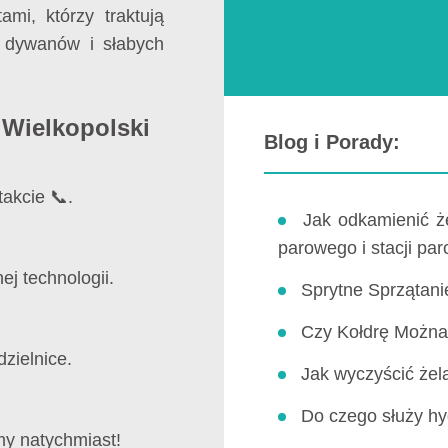
ami, którzy traktują
 dywanów i słabych
Wielkopolski
Blog i Porady:
akcie 📞.
Jak odkamienić ż
parowego i stacji pa
j technologii.
Sprytne Sprzątani
Czy Kołdrę Można 
zielnice.
Jak wyczyścić żel
Do czego służy hy
my natychmiast!