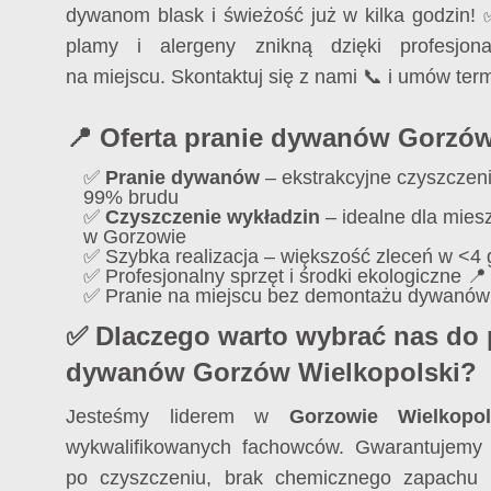
dywanom blask i świeżość już w kilka godzin!
plamy i alergeny znikną dzięki profesjon
na miejscu. Skontaktuj się z nami 📞 i umów term
📍 Oferta pranie dywanów Gorzów
✅
Pranie dywanów
– ekstrakcyjne czyszczen
99% brudu
✅
Czyszczenie wykładzin
– idealne dla miesz
w Gorzowie
✅ Szybka realizacja – większość zleceń w <4 
✅ Profesjonalny sprzęt i środki ekologiczne 📍
✅ Pranie na miejscu bez demontażu dywanów
✅ Dlaczego warto wybrać nas do 
dywanów Gorzów Wielkopolski?
Jesteśmy liderem w
Gorzowie Wielkopol
wykwalifikowanych fachowców. Gwarantujemy 
po czyszczeniu, brak chemicznego zapachu i