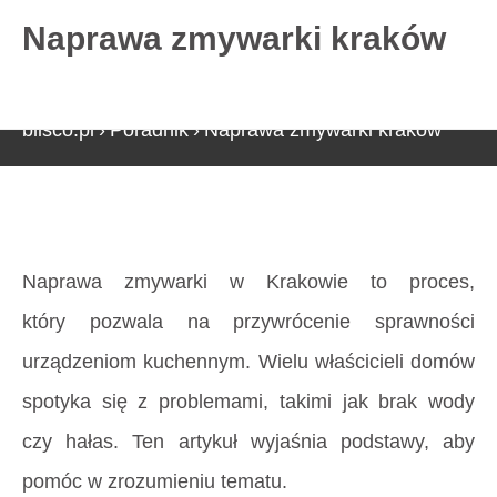
Naprawa zmywarki kraków
727 775 478
blisco.pl
›
Poradnik
›
Naprawa zmywarki kraków
Strona główna
»
Naprawa zmywarki kraków
Naprawa zmywarki w Krakowie to proces,
który pozwala na przywrócenie sprawności
urządzeniom kuchennym. Wielu właścicieli domów
spotyka się z problemami, takimi jak brak wody
czy hałas. Ten artykuł wyjaśnia podstawy, aby
pomóc w zrozumieniu tematu.