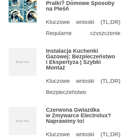
Pralki? Domowe Sposoby
na Pleśń
Kluczowe wnioski (TL;DR)
Regularne czyszczenie
kołnierza pralki zapobiega
Instalacja Kuchenki
pleśni, zapachom
Gazowej: Bezpieczeństwo
i Ekspertyza | Szybki
Brak foto
i uszkodzeniom uszczelki –
Montaż
czyść co miesiąc. Proste
Kluczowe wnioski (TL;DR)
środki domowe jak ocet, soda
Bezpieczeństwo
czy płyn do naczyń
na pierwszym miejscu:
Czerwona Gwiazdka
skutecznie usuwają brud
Instalacja kuchenki gazowej
w Zmywarce Electrolux?
Naprawimy to!
Brak foto
i szlam z gumowego kołnierza
wymaga specjalisty
w pralce. […]
Kluczowe wnioski (TL;DR)
z certyfikatami, by uniknąć