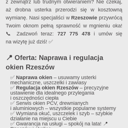
z zewnątrz lub trudnym otwieraniem? Nie czekaj,
aż drobna usterka przerodzi się w kosztowną
wymianę. Nasi specjaliści w
Rzeszowie
przywrócą
Twoim oknom pełną sprawność w mgnieniu oka!
📞 Zadzwoń teraz:
727 775 478
i umów się
na wizytę już dziś! ✅
📍 Oferta: Naprawa i regulacja
okien Rzeszów
✅
Naprawa okien
– usuwamy usterki
mechaniczne, uszczelki i zawiasy
✅
Regulacja okien Rzeszów
– precyzyjne
ustawienie dla idealnego przylegania
i oszczędności ciepła
✅ Serwis okien PCV, drewnianych
i aluminiowych – wszystkie popularne systemy
✅ Wymiana okuć, uszczelek i szyb – szybkie
działanie na miejscu u Ciebie
✅ Gwarancja na usługi – spokój na lata! 📍