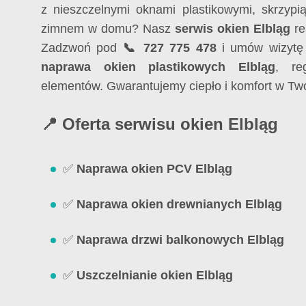
z nieszczelnymi oknami plastikowymi, skrzypi
zimnem w domu? Nasz
serwis okien Elbląg
re
Zadzwoń pod
📞 727 775 478
i umów wizytę 
naprawa okien plastikowych Elbląg
, re
elementów. Gwarantujemy ciepło i komfort w T
📍 Oferta serwisu okien Elbląg
✅
Naprawa okien PCV Elbląg
✅
Naprawa okien drewnianych Elbląg
✅
Naprawa drzwi balkonowych Elbląg
✅
Uszczelnianie okien Elbląg