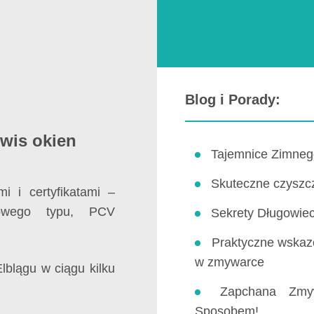
Blog i Porady:
wis okien
Tajemnice Zimneg
Skuteczne czyszcz
i i certyfikatami –
owego typu, PCV
Sekrety Długowiec
Praktyczne wskaz
w zmywarce
blągu w ciągu kilku
Zapchana Zmy
Sposobem!