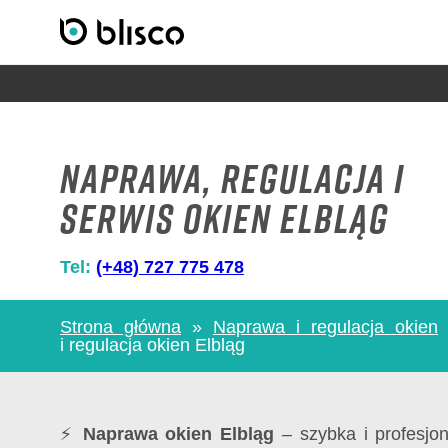
Naprawa, regulacja i
serwis Okien Elbląg
Tel:
(+48) 727 775 478
Strona główna
»
Naprawa i regulacja okien
i regulacja okien Elbląg
⚡
Naprawa okien Elbląg
– szybka i profesjo