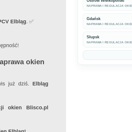
Ostrów Wielkopolski
NAPRAWA I REGULACJA OKI
Gdańsk
PCV Elbląg
. ✅
NAPRAWA I REGULACJA OKI
Słupsk
NAPRAWA I REGULACJA OKI
tępność!
Naprawa okien
is już dziś.
Elbląg
i okien Blisco.pl
en Elbląg!