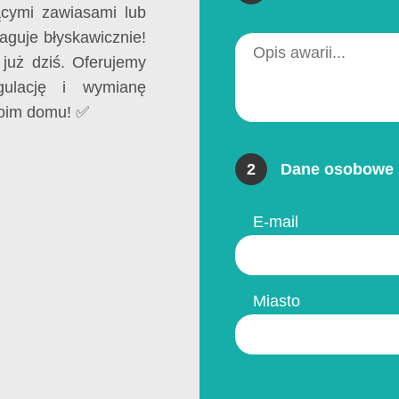
ącymi zawiasami lub
aguje błyskawicznie!
już dziś. Oferujemy
gulację i wymianę
woim domu! ✅
2
Dane osobowe 
E-mail
Miasto