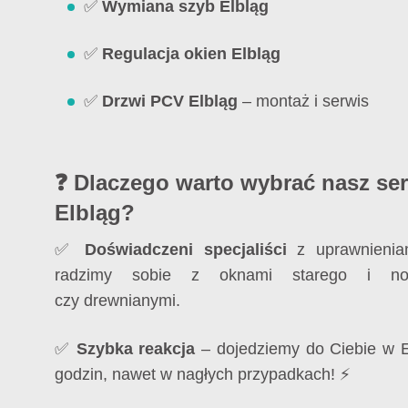
✅
Wymiana szyb Elbląg
✅
Regulacja okien Elbląg
✅
Drzwi PCV Elbląg
– montaż i serwis
❓ Dlaczego warto wybrać nasz ser
Elbląg?
✅
Doświadczeni specjaliści
z uprawnieniam
radzimy sobie z oknami starego i n
czy drewnianymi.
✅
Szybka reakcja
– dojedziemy do Ciebie w El
godzin, nawet w nagłych przypadkach! ⚡