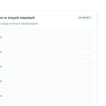
ien w innych miastach
38 MIAST
uslugi w innych lokalizacjach.
→
EN
→
EN
→
EN
→
EN
→
EN