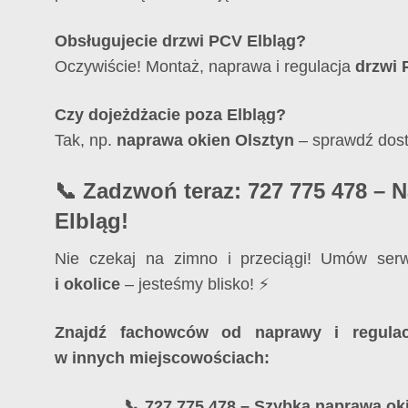
Obsługujecie drzwi PCV Elbląg?
Oczywiście! Montaż, naprawa i regulacja
drzwi 
Czy dojeżdżacie poza Elbląg?
Tak, np.
naprawa okien Olsztyn
– sprawdź dos
📞 Zadzwoń teraz: 727 775 478 – 
Elbląg!
Nie czekaj na zimno i przeciągi! Umów serw
i okolice
– jesteśmy blisko! ⚡
Znajdź fachowców od naprawy i regulacj
w innych miejscowościach:
📞 727 775 478 – Szybka naprawa oki