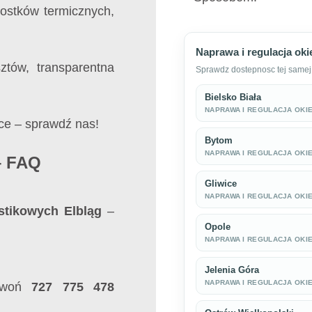
ostków termicznych,
Naprawa i regulacja ok
tów, transparentna
Sprawdz dostepnosc tej samej 
Bielsko Biała
NAPRAWA I REGULACJA OKI
ice – sprawdź nas!
Bytom
NAPRAWA I REGULACJA OKI
– FAQ
Gliwice
NAPRAWA I REGULACJA OKI
stikowych Elbląg
–
Opole
NAPRAWA I REGULACJA OKI
Jelenia Góra
NAPRAWA I REGULACJA OKI
dzwoń
727 775 478