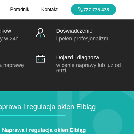
Poradnik
Kontakt
727 775 478
dków
Doświadczenie
y w 24h
i pełen profesjonalizm
Dojazd i diagnoza
ą naprawę
w cenie naprawy lub już od
69zł
rawa i regulacja okien Elbląg
:
Naprawa i regulacja okien Elbląg