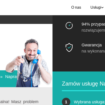
O nas
Usługi
94% przypa
rozwiązujem
Gwarancja
na wykonan
»
Naprawa
Zamów usługę Nap
nalna! Masz problem
1
Wybrana usługa