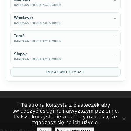
NAPRAWA I REGULACJA OKIEN
Włocławek
→
NAPRAWA I REGULACJA OKIEN
Toruń
→
NAPRAWA I REGULACJA OKIEN
Słupsk
→
NAPRAWA I REGULACJA OKIEN
POKAZ WIECEJ MIAST
Poradnik
Kontakt
Regulamin
Ta strona korzysta z ciasteczek aby
Polityka prywatności
świadczyć usługi na najwyższym poziomie.
Dalsze korzystanie ze strony oznacza, że
zgadzasz się na ich użycie.
Blisco, all rights reserved 2026
Zgoda
Polityka prywatności