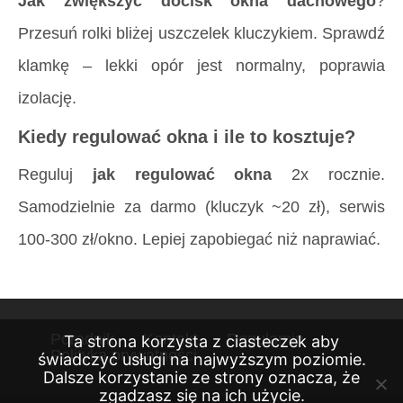
Jak zwiększyć docisk okna dachowego
?
Przesuń rolki bliżej uszczelek kluczykiem. Sprawdź
klamkę – lekki opór jest normalny, poprawia
izolację.
Kiedy regulować okna i ile to kosztuje?
Reguluj
jak regulować okna
2x rocznie.
Samodzielnie za darmo (kluczyk ~20 zł), serwis
100-300 zł/okno. Lepiej zapobiegać niż naprawiać.
Poradnik
Kontakt
Regulamin
Ta strona korzysta z ciasteczek aby
Polityka prywatności
świadczyć usługi na najwyższym poziomie.
Dalsze korzystanie ze strony oznacza, że
zgadzasz się na ich użycie.