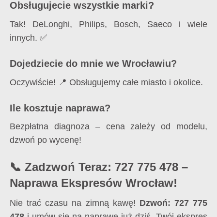
Obsługujecie wszystkie marki?
Tak! DeLonghi, Philips, Bosch, Saeco i wiele
innych. ✅
Dojedziecie do mnie we Wrocławiu?
Oczywiście! 📍 Obsługujemy całe miasto i okolice.
Ile kosztuje naprawa?
Bezpłatna diagnoza – cena zależy od modelu,
dzwoń po wycenę!
📞 Zadzwoń Teraz: 727 775 478 –
Naprawa Ekspresów Wrocław!
Nie trać czasu na zimną kawę!
Dzwoń: 727 775
478
i umów się na naprawę już dziś. Twój ekspres