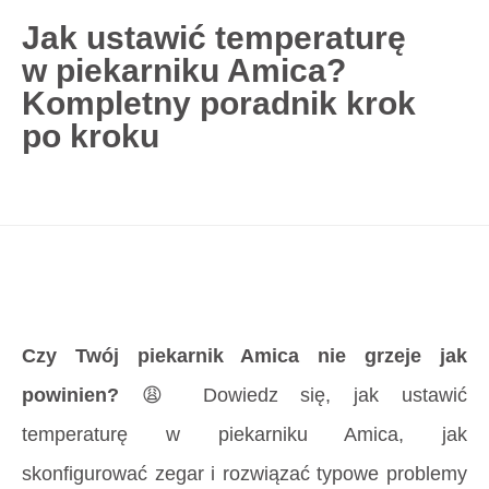
Jak ustawić temperaturę
w piekarniku Amica?
727 775 478
Kompletny poradnik krok
blisco.pl
›
Poradnik
›
Jak ustawić temperaturę
po kroku
w piekarniku Amica? Kompletny poradnik krok
po kroku
Strona główna
»
Jak ustawić temperaturę
w piekarniku Amica? Kompletny poradnik krok
po kroku
Czy Twój piekarnik Amica nie grzeje jak
powinien?
😩 Dowiedz się,
jak ustawić
temperaturę w piekarniku Amica
, jak
skonfigurować zegar i rozwiązać typowe problemy