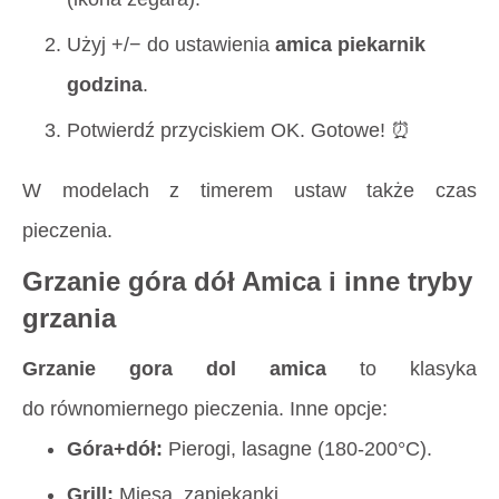
Użyj +/− do ustawienia
amica piekarnik
godzina
.
Potwierdź przyciskiem OK. Gotowe! ⏰
W modelach z timerem ustaw także czas
pieczenia.
Grzanie góra dół Amica i inne tryby
grzania
Grzanie gora dol amica
to klasyka
do równomiernego pieczenia. Inne opcje:
Góra+dół:
Pierogi, lasagne (180-200°C).
Grill:
Mięsa, zapiekanki.