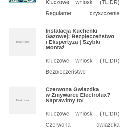
Kluczowe wnioski (TL;DR)
Regularne czyszczenie
kołnierza pralki zapobiega
Instalacja Kuchenki
pleśni, zapachom
Gazowej: Bezpieczeństwo
i Ekspertyza | Szybki
Brak foto
i uszkodzeniom uszczelki –
Montaż
czyść co miesiąc. Proste
Kluczowe wnioski (TL;DR)
środki domowe jak ocet, soda
Bezpieczeństwo
czy płyn do naczyń
na pierwszym miejscu:
Czerwona Gwiazdka
skutecznie usuwają brud
Instalacja kuchenki gazowej
w Zmywarce Electrolux?
Naprawimy to!
Brak foto
i szlam z gumowego kołnierza
wymaga specjalisty
w pralce. […]
Kluczowe wnioski (TL;DR)
z certyfikatami, by uniknąć
Czerwona gwiazdka
wycieków gazu i eksplozji.
w zmywarce Electrolux często