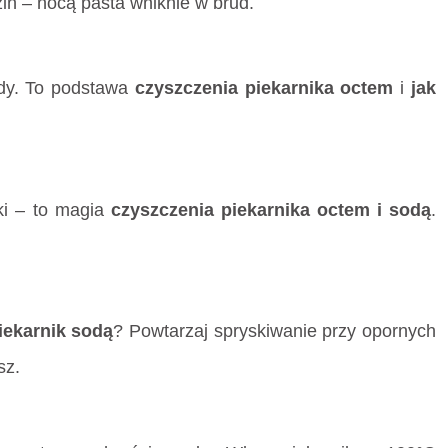
in – nocą pasta wniknie w brud.
ody. To podstawa
czyszczenia piekarnika octem
i
jak
ki – to magia
czyszczenia piekarnika octem i sodą
.
iekarnik sodą
? Powtarzaj spryskiwanie przy opornych
sz.