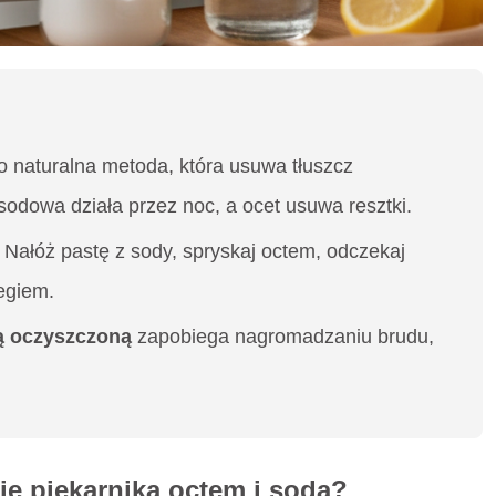
o naturalna metoda, która usuwa tłuszcz
sodowa działa przez noc, a ocet usuwa resztki.
: Nałóż pastę z sody, spryskaj octem, odczekaj
iegiem.
ą oczyszczoną
zapobiega nagromadzaniu brudu,
e piekarnika octem i sodą?