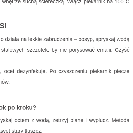
j wnętrze suchą ściereczką. Włącz piekarnik na 100°C
SI
o działa na lekkie zabrudzenia – posyp, spryskaj wodą
j stalowych szczotek, by nie porysować emalii. Czyść
.
ocet dezynfekuje. Po czyszczeniu piekarnik piecze
hów.
rok po kroku?
yskaj octem z wodą, zetrzyj pianę i wypłucz. Metoda
et stary tłuszcz.