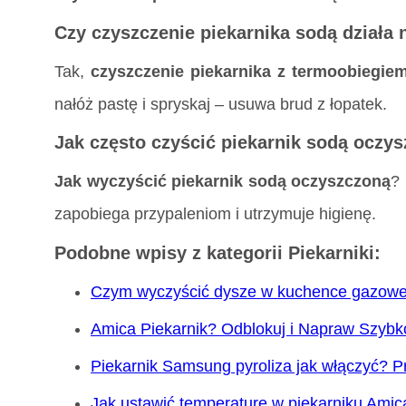
Czy czyszczenie piekarnika sodą działa 
Tak,
czyszczenie piekarnika z termoobiegie
nałóż pastę i spryskaj – usuwa brud z łopatek.
Jak często czyścić piekarnik sodą oczy
Jak wyczyścić piekarnik sodą oczyszczoną
? 
zapobiega przypaleniom i utrzymuje higienę.
Podobne wpisy z kategorii Piekarniki:
Czym wyczyścić dysze w kuchence gazowej
Amica Piekarnik? Odblokuj i Napraw Szybk
Piekarnik Samsung pyroliza jak włączyć? P
Jak ustawić temperaturę w piekarniku Amic