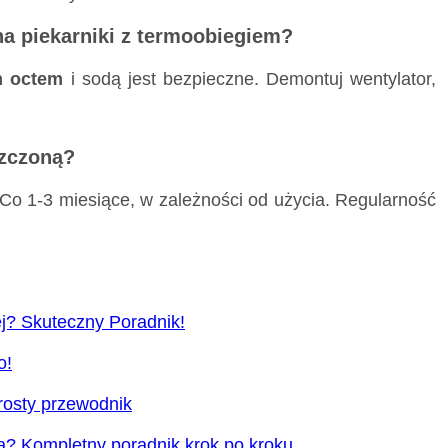
na piekarniki z termoobiegiem?
m octem
i sodą jest bezpieczne. Demontuj wentylator,
szczoną?
Co 1-3 miesiące, w zależności od użycia. Regularność
? Skuteczny Poradnik!
o!
rosty przewodnik
a? Kompletny poradnik krok po kroku