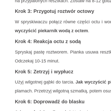
na przypalonych resztkach. Zostaw na 8-12 godz
Krok 3: Przygotuj roztwór octowy
W spryskiwaczu połącz równe części octu i w
wyczyścić piekarnik wodą z octem
.
Krok 4: Reakcja octu z sodą
Spryskaj pastę roztworem. Pianka usuwa reszt
Odczekaj 10-15 minut.
Krok 5: Zetrzyj i wypłucz
Użyj wilgotnej gąbki do tarcia.
Jak wyczyścić p
plamach. Przetrzyj wilgotną szmatką, potem osu
Krok 6: Doprowadź do blasku