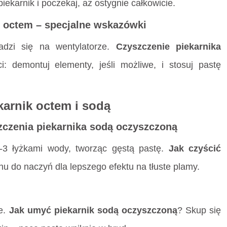
iekarnik i poczekaj, aż ostygnie całkowicie.
m octem – specjalne wskazówki
adzi się na wentylatorze.
Czyszczenie piekarnika
: demontuj elementy, jeśli możliwe, i stosuj pastę
karnik octem i sodą
zczenia piekarnika sodą oczyszczoną
-3 łyżkami wody, tworząc gęstą pastę.
Jak czyścić
nu do naczyń dla lepszego efektu na tłuste plamy.
ie.
Jak umyć piekarnik sodą oczyszczoną
? Skup się