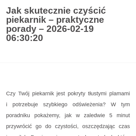
Jak skutecznie czyścić
piekarnik – praktyczne
727 775 478
porady – 2026-02-19
blisco.pl
›
Poradnik
›
Jak skutecznie czyścić
06:30:20
piekarnik – praktyczne porady – 2026-02-19
06:30:20
Strona główna
»
Jak skutecznie czyścić piekarnik –
praktyczne porady – 2026-02-19 06:30:20
Czy Twój piekarnik jest pokryty tłustymi plamami
i potrzebuje szybkiego odświeżenia? W tym
poradniku pokażemy, jak w zaledwie 5 minut
przywrócić go do czystości, oszczędzając czas