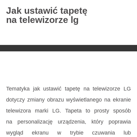
Jak ustawić tapetę
na telewizorze lg
727 775 478
blisco.pl
›
Poradnik
›
Jak ustawić tapetę
na telewizorze lg
Strona główna
»
Jak ustawić tapetę na telewizorze
lg
Tematyka jak ustawić tapetę na telewizorze LG
dotyczy zmiany obrazu wyświetlanego na ekranie
telewizora marki LG. Tapeta to prosty sposób
na personalizację urządzenia, który poprawia
wygląd ekranu w trybie czuwania lub