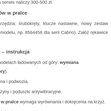
a serwis naliczy 300-500 zł.
ów w pralce
rzędzia: śrubokręty, klucze nastawne, nowy zestaw
modelu, np. 8564458 dla serii Cabrio). Załóż rękawice
– instrukcja
l
 modelach ładowanych od góry:
wymiana
óry
).
na i podwozia.
żyny i poduszki antywibracyjne.
w pralce
wymaga wyrównania i dokręcenia na krzyż.