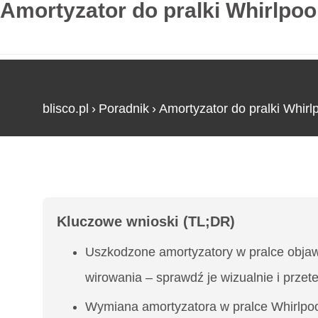
Amortyzator do pralki Whirlpo
blisco.pl
›
Poradnik
›
Amortyzator do pralki Whir
Strona główna
»
Amortyzator do pralki Whirlpoo
Kluczowe wnioski (TL;DR)
Uszkodzone amortyzatory w pralce objaw
wirowania – sprawdź je wizualnie i przete
Wymiana amortyzatora w pralce Whirlpool 