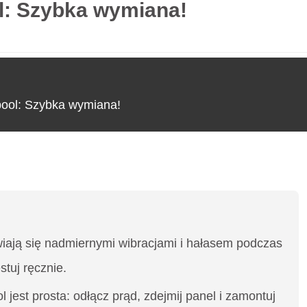
ol: Szybka wymiana!
O nas
lpool: Szybka wymiana!
l: Szybka wymiana!
iają się nadmiernymi wibracjami i hałasem podczas
stuj ręcznie.
jest prosta: odłącz prąd, zdejmij panel i zamontuj