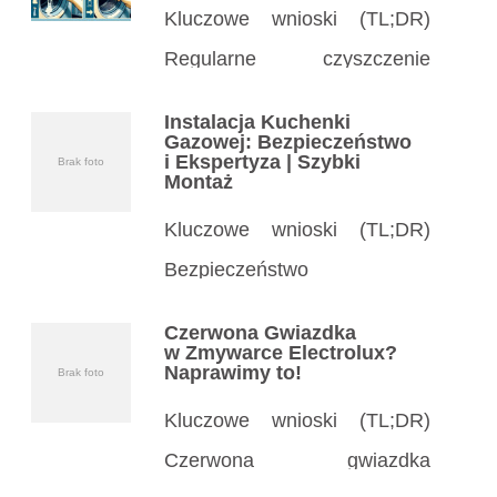
Kluczowe wnioski (TL;DR)
Regularne czyszczenie
kołnierza pralki zapobiega
Instalacja Kuchenki
pleśni, zapachom
Gazowej: Bezpieczeństwo
i Ekspertyza | Szybki
Brak foto
i uszkodzeniom uszczelki –
Montaż
czyść co miesiąc. Proste
Kluczowe wnioski (TL;DR)
środki domowe jak ocet, soda
Bezpieczeństwo
czy płyn do naczyń
na pierwszym miejscu:
Czerwona Gwiazdka
skutecznie usuwają brud
Instalacja kuchenki gazowej
w Zmywarce Electrolux?
Naprawimy to!
Brak foto
i szlam z gumowego kołnierza
wymaga specjalisty
w pralce. […]
Kluczowe wnioski (TL;DR)
z certyfikatami, by uniknąć
Czerwona gwiazdka
wycieków gazu i eksplozji.