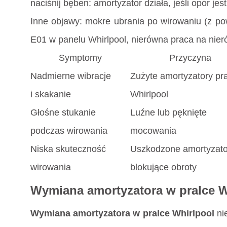
naciśnij bęben: amortyzator działa, jeśli opór jes
Inne objawy: mokre ubrania po wirowaniu (z po
E01 w panelu Whirlpool, nierówna praca na nier
Symptomy
Przyczyna
Nadmierne wibracje
Zużyte amortyzatory pra
i skakanie
Whirlpool
Głośne stukanie
Luźne lub pęknięte
podczas wirowania
mocowania
Niska skuteczność
Uszkodzone amortyzato
wirowania
blokujące obroty
Wymiana amortyzatora w pralce W
Wymiana amortyzatora w pralce Whirlpool
nie