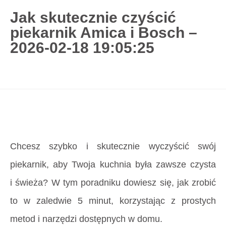
Jak skutecznie czyścić
piekarnik Amica i Bosch –
727 775 478
2026-02-18 19:05:25
blisco.pl
›
Poradnik
›
Jak skutecznie czyścić
piekarnik Amica i Bosch – 2026-02-18 19:05:25
Strona główna
»
Jak skutecznie czyścić piekarnik
Amica i Bosch – 2026-02-18 19:05:25
Chcesz szybko i skutecznie wyczyścić swój
piekarnik, aby Twoja kuchnia była zawsze czysta
i świeża? W tym poradniku dowiesz się, jak zrobić
to w zaledwie 5 minut, korzystając z prostych
metod i narzędzi dostępnych w domu.