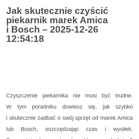
Jak skutecznie czyścić
piekarnik marek Amica
727 775 478
i Bosch – 2025-12-26
blisco.pl
›
Poradnik
›
Jak skutecznie czyścić
12:54:18
piekarnik marek Amica i Bosch – 2025-12-26
12:54:18
Strona główna
»
Jak skutecznie czyścić piekarnik
marek Amica i Bosch – 2025-12-26 12:54:18
Czyszczenie piekarnika nie musi być trudne.
W tym poradniku dowiesz się, jak szybko
i skutecznie zadbać o swój sprzęt od marek Amica
lub Bosch, oszczędzając czas i wysiłek.