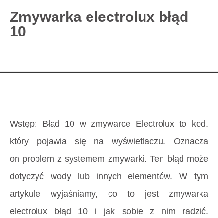
Zmywarka electrolux błąd
10
727 775 478
blisco.pl
›
Poradnik
›
Zmywarka electrolux błąd 10
Strona główna
»
Zmywarka electrolux błąd 10
Wstęp: Błąd 10 w zmywarce Electrolux to kod,
który pojawia się na wyświetlaczu. Oznacza
on problem z systemem zmywarki. Ten błąd może
dotyczyć wody lub innych elementów. W tym
artykule wyjaśniamy, co to jest zmywarka
electrolux błąd 10 i jak sobie z nim radzić.