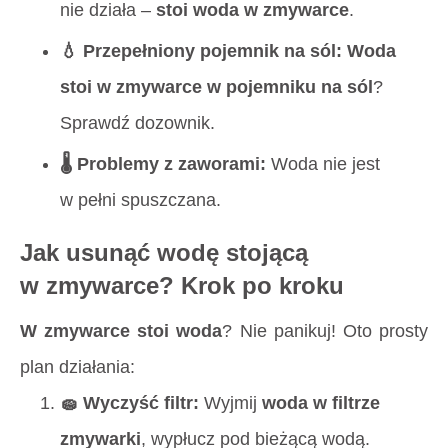
nie działa –
stoi woda w zmywarce
.
💧 Przepełniony pojemnik na sól:
Woda
stoi w zmywarce w pojemniku na sól
?
Sprawdź dozownik.
🌡️ Problemy z zaworami:
Woda nie jest
w pełni spuszczana.
Jak usunąć wodę stojącą
w zmywarce? Krok po kroku
W zmywarce stoi woda
? Nie panikuj! Oto prosty
plan działania:
🧽 Wyczyść filtr:
Wyjmij
woda w filtrze
zmywarki
, wypłucz pod bieżącą wodą.