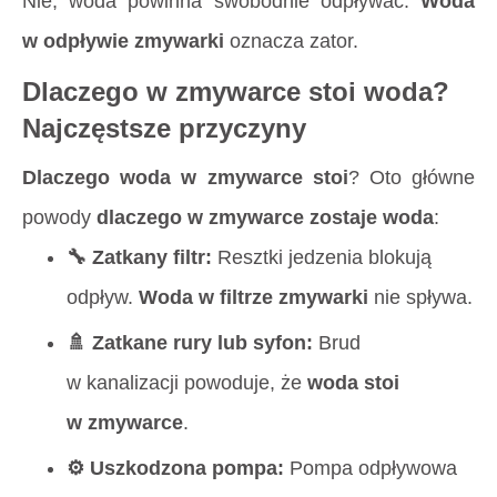
Nie, woda powinna swobodnie odpływać.
Woda
w odpływie zmywarki
oznacza zator.
Dlaczego w zmywarce stoi woda?
Najczęstsze przyczyny
Dlaczego woda w zmywarce stoi
? Oto główne
powody
dlaczego w zmywarce zostaje woda
:
🔧 Zatkany filtr:
Resztki jedzenia blokują
odpływ.
Woda w filtrze zmywarki
nie spływa.
🚿 Zatkane rury lub syfon:
Brud
w kanalizacji powoduje, że
woda stoi
w zmywarce
.
⚙️ Uszkodzona pompa:
Pompa odpływowa