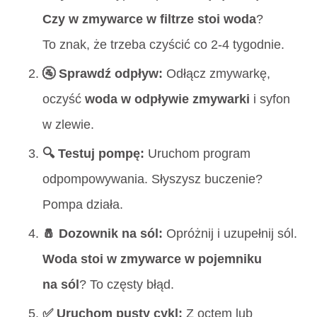
Czy w zmywarce w filtrze stoi woda
?
To znak, że trzeba czyścić co 2-4 tygodnie.
🚰 Sprawdź odpływ:
Odłącz zmywarkę,
oczyść
woda w odpływie zmywarki
i syfon
w zlewie.
🔍 Testuj pompę:
Uruchom program
odpompowywania. Słyszysz buczenie?
Pompa działa.
🧂 Dozownik na sól:
Opróżnij i uzupełnij sól.
Woda stoi w zmywarce w pojemniku
na sól
? To częsty błąd.
✅ Uruchom pusty cykl:
Z octem lub