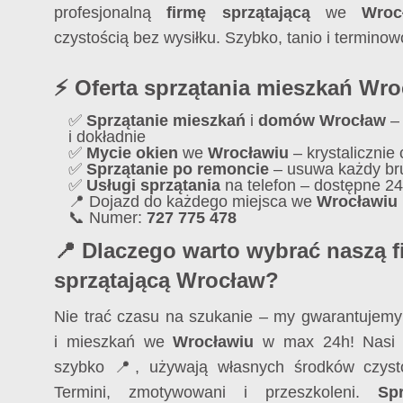
profesjonalną
firmę sprzątającą
we
Wroc
czystością bez wysiłku. Szybko, tanio i terminow
⚡ Oferta sprzątania mieszkań Wr
✅
Sprzątanie mieszkań
i
domów Wrocław
–
i dokładnie
✅
Mycie okien
we
Wrocławiu
– krystalicznie
✅
Sprzątanie po remoncie
– usuwa każdy br
✅
Usługi sprzątania
na telefon – dostępne 24
📍 Dojazd do każdego miejsca we
Wrocławiu
📞 Numer:
727 775 478
📍 Dlaczego warto wybrać naszą f
sprzątającą Wrocław?
Nie trać czasu na szukanie – my gwarantujem
i mieszkań we
Wrocławiu
w max 24h! Nasi e
szybko 📍, używają własnych środków czyst
Termini, zmotywowani i przeszkoleni.
Sp