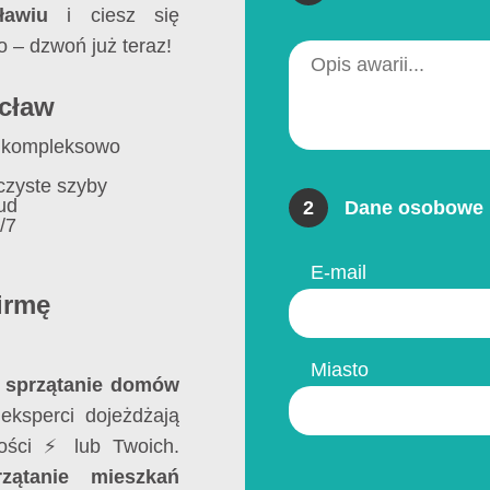
ławiu
i ciesz się
o – dzwoń już teraz!
ocław
 kompleksowo
 czyste szyby
ud
2
Dane osobowe 
/7
E-mail
irmę
Miasto
y
sprzątanie domów
ksperci dojeżdżają
ości ⚡ lub Twoich.
rzątanie mieszkań