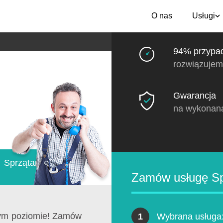
O nas
Usługi
94% przypa
rozwiązujem
Gwarancja
na wykonan
»
Sprzątanie
Zamów usługę Sp
ym poziomie! Zamów
1
Wybrana usługa