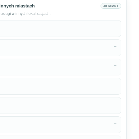
innych miastach
38 MIAST
uslugi w innych lokalizacjach.
→
→
→
→
→
→