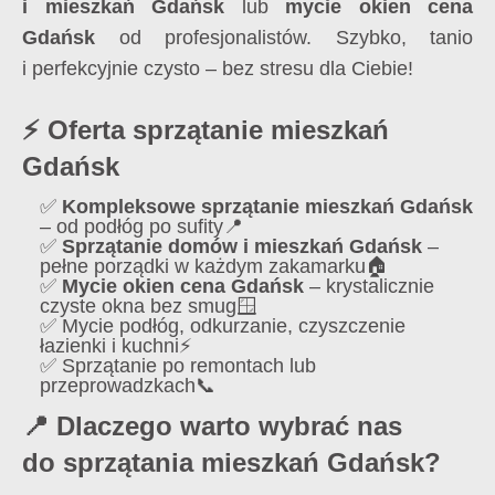
i mieszkań Gdańsk
lub
mycie okien cena
Gdańsk
od profesjonalistów. Szybko, tanio
i perfekcyjnie czysto – bez stresu dla Ciebie!
⚡ Oferta sprzątanie mieszkań
Gdańsk
✅
Kompleksowe sprzątanie mieszkań Gdańsk
– od podłóg po sufity📍
✅
Sprzątanie domów i mieszkań Gdańsk
–
pełne porządki w każdym zakamarku🏠
✅
Mycie okien cena Gdańsk
– krystalicznie
czyste okna bez smug🪟
✅ Mycie podłóg, odkurzanie, czyszczenie
łazienki i kuchni⚡
✅ Sprzątanie po remontach lub
przeprowadzkach📞
📍 Dlaczego warto wybrać nas
do sprzątania mieszkań Gdańsk?