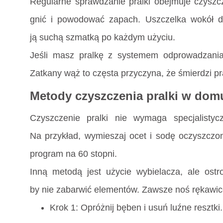
Regularne sprawdzanie pralki obejmuje czyszczeni
gnić i powodować zapach. Uszczelka wokół dr
ją suchą szmatką po każdym użyciu.
Jeśli masz pralkę z systemem odprowadzania
Zatkany wąż to częsta przyczyna, że śmierdzi pra
Metody czyszczenia pralki w dom
Czyszczenie pralki nie wymaga specjalist
Na przykład, wymieszaj ocet i sodę oczyszczo
program na 60 stopni.
Inną metodą jest użycie wybielacza, ale ostro
by nie zabarwić elementów. Zawsze noś rękawice
Krok 1: Opróżnij bęben i usuń luźne resztki.