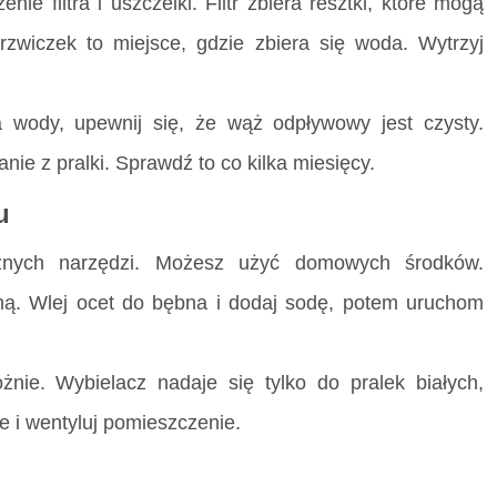
e filtra i uszczelki. Filtr zbiera resztki, które mogą
zwiczek to miejsce, gdzie zbiera się woda. Wytrzyj
 wody, upewnij się, że wąż odpływowy jest czysty.
nie z pralki. Sprawdź to co kilka miesięcy.
u
ycznych narzędzi. Możesz użyć domowych środków.
ną. Wlej ocet do bębna i dodaj sodę, potem uruchom
żnie. Wybielacz nadaje się tylko do pralek białych,
 i wentyluj pomieszczenie.