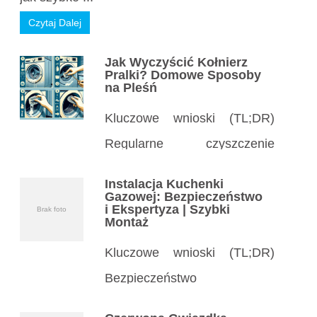
Czytaj Dalej
Jak Wyczyścić Kołnierz
Pralki? Domowe Sposoby
na Pleśń
Kluczowe wnioski (TL;DR)
Regularne czyszczenie
kołnierza pralki zapobiega
Instalacja Kuchenki
pleśni, zapachom
Gazowej: Bezpieczeństwo
i Ekspertyza | Szybki
Brak foto
i uszkodzeniom uszczelki –
Montaż
czyść co miesiąc. Proste
Kluczowe wnioski (TL;DR)
środki domowe jak ocet, soda
Bezpieczeństwo
czy płyn do naczyń
na pierwszym miejscu: