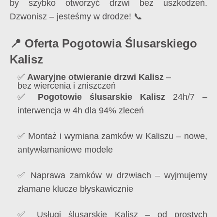
by szybko otworzyć drzwi bez uszkodzeń.
Dzwonisz – jesteśmy w drodze! 📞
📍 Oferta Pogotowia Ślusarskiego
Kalisz
✅
Awaryjne otwieranie drzwi Kalisz
–
bez wiercenia i zniszczeń
✅
Pogotowie ślusarskie Kalisz
24h/7 –
interwencja w 4h dla 94% zleceń
✅ Montaż i wymiana zamków w Kaliszu – nowe,
antywłamaniowe modele
✅ Naprawa zamków w drzwiach – wyjmujemy
złamane klucze błyskawicznie
✅ Usługi ślusarskie Kalisz – od prostych