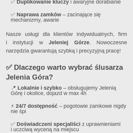
✅
Duplikowanie kluczy
i awaryjne dorabianie
✅
Naprawa zamków
– zacinające się
mechanizmy, awarie
Nasze usługi dla klientów indywidualnych, firm
i instytucji w
Jeleniej Górze
. Nowoczesne
narzędzia gwarantują szybką i precyzyjną pracę!
✅ Dlaczego warto wybrać ślusarza
Jelenia Góra?
📍
Lokalnie i szybko
– obsługujemy Jelenią
Górę i okolice, dojazd w max 4h
⚡
24/7 dostępność
– pogotowie zamkowe nigdy
nie śpi
✅
Doświadczeni specjaliści
z uprawnieniami
i uczciwą wyceną na miejscu