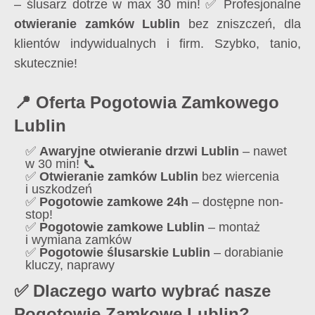
– ślusarz dotrze w max 30 min! ✅ Profesjonalne
otwieranie zamków Lublin
bez zniszczeń, dla
klientów indywidualnych i firm. Szybko, tanio,
skutecznie!
📍 Oferta Pogotowia Zamkowego
Lublin
✅
Awaryjne otwieranie drzwi Lublin
– nawet
w 30 min! 📞
✅
Otwieranie zamków Lublin
bez wiercenia
i uszkodzeń
✅
Pogotowie zamkowe 24h
– dostępne non-
stop!
✅
Pogotowie zamkowe Lublin
– montaż
i wymiana zamków
✅
Pogotowie ślusarskie Lublin
– dorabianie
kluczy, naprawy
✅ Dlaczego warto wybrać nasze
Pogotowie Zamkowe Lublin?