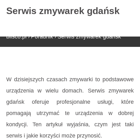
Serwis zmywarek gdańsk
727 775 478
blisco.pl
›
Poradnik
›
Serwis zmywarek gdańsk
Strona główna
»
Serwis zmywarek gdańsk
W dzisiejszych czasach zmywarki to podstawowe
urządzenia w wielu domach. Serwis zmywarek
gdańsk oferuje profesjonalne usługi, które
pomagają utrzymać te urządzenia w dobrej
kondycji. Ten artykuł wyjaśnia, czym jest taki
serwis i jakie korzyści może przynosić.