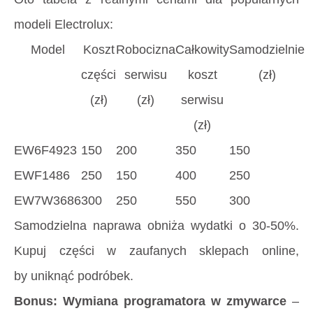
modeli Electrolux:
Model
Koszt
Robocizna
Całkowity
Samodzielnie
części
serwisu
koszt
(zł)
(zł)
(zł)
serwisu
(zł)
EW6F4923
150
200
350
150
EWF1486
250
150
400
250
EW7W3686
300
250
550
300
Samodzielna naprawa obniża wydatki o 30-50%.
Kupuj części w zaufanych sklepach online,
by uniknąć podróbek.
Bonus: Wymiana programatora w zmywarce
–